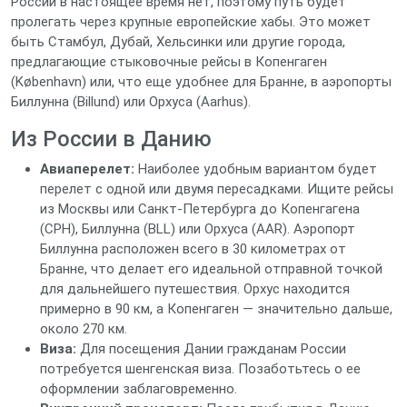
России в настоящее время нет, поэтому путь будет
пролегать через крупные европейские хабы. Это может
быть Стамбул, Дубай, Хельсинки или другие города,
предлагающие стыковочные рейсы в Копенгаген
(København) или, что еще удобнее для Бранне, в аэропорты
Биллунна (Billund) или Орхуса (Aarhus).
Из России в Данию
Авиаперелет:
Наиболее удобным вариантом будет
перелет с одной или двумя пересадками. Ищите рейсы
из Москвы или Санкт-Петербурга до Копенгагена
(CPH), Биллунна (BLL) или Орхуса (AAR). Аэропорт
Биллунна расположен всего в 30 километрах от
Бранне, что делает его идеальной отправной точкой
для дальнейшего путешествия. Орхус находится
примерно в 90 км, а Копенгаген — значительно дальше,
около 270 км.
Виза:
Для посещения Дании гражданам России
потребуется шенгенская виза. Позаботьтесь о ее
оформлении заблаговременно.