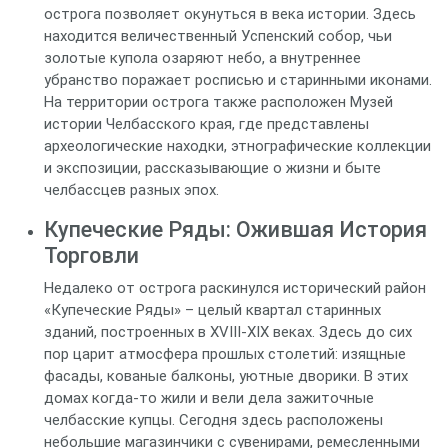
острога позволяет окунуться в века истории. Здесь
находится величественный Успенский собор, чьи
золотые купола озаряют небо, а внутреннее
убранство поражает росписью и старинными иконами.
На территории острога также расположен Музей
истории Челбасского края, где представлены
археологические находки, этнографические коллекции
и экспозиции, рассказывающие о жизни и быте
челбассцев разных эпох.
Купеческие Ряды: Ожившая История
Торговли
Недалеко от острога раскинулся исторический район
«Купеческие Ряды» – целый квартал старинных
зданий, построенных в XVIII-XIX веках. Здесь до сих
пор царит атмосфера прошлых столетий: изящные
фасады, кованые балконы, уютные дворики. В этих
домах когда-то жили и вели дела зажиточные
челбасские купцы. Сегодня здесь расположены
небольшие магазинчики с сувенирами, ремесленными