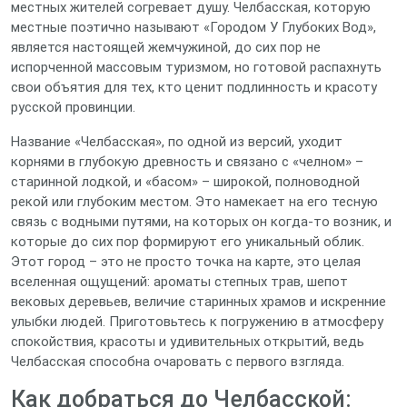
местных жителей согревает душу. Челбасская, которую
местные поэтично называют «Городом У Глубоких Вод»,
является настоящей жемчужиной, до сих пор не
испорченной массовым туризмом, но готовой распахнуть
свои объятия для тех, кто ценит подлинность и красоту
русской провинции.
Название «Челбасская», по одной из версий, уходит
корнями в глубокую древность и связано с «челном» –
старинной лодкой, и «басом» – широкой, полноводной
рекой или глубоким местом. Это намекает на его тесную
связь с водными путями, на которых он когда-то возник, и
которые до сих пор формируют его уникальный облик.
Этот город – это не просто точка на карте, это целая
вселенная ощущений: ароматы степных трав, шепот
вековых деревьев, величие старинных храмов и искренние
улыбки людей. Приготовьтесь к погружению в атмосферу
спокойствия, красоты и удивительных открытий, ведь
Челбасская способна очаровать с первого взгляда.
Как добраться до Челбасской: