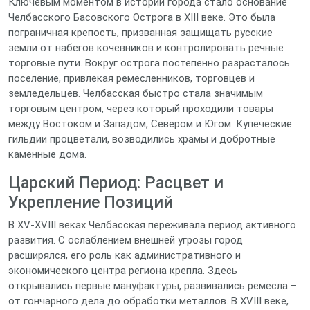
Ключевым моментом в истории города стало основание
Челбасского Басовского Острога в XIII веке. Это была
пограничная крепость, призванная защищать русские
земли от набегов кочевников и контролировать речные
торговые пути. Вокруг острога постепенно разрасталось
поселение, привлекая ремесленников, торговцев и
земледельцев. Челбасская быстро стала значимым
торговым центром, через который проходили товары
между Востоком и Западом, Севером и Югом. Купеческие
гильдии процветали, возводились храмы и добротные
каменные дома.
Царский Период: Расцвет и
Укрепление Позиций
В XV-XVIII веках Челбасская переживала период активного
развития. С ослаблением внешней угрозы город
расширялся, его роль как административного и
экономического центра региона крепла. Здесь
открывались первые мануфактуры, развивались ремесла –
от гончарного дела до обработки металлов. В XVIII веке,