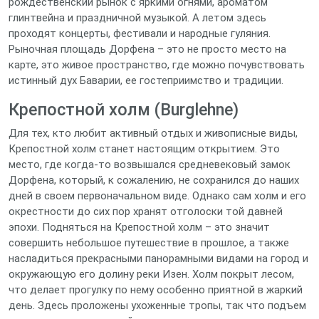
рождественский рынок с яркими огнями, ароматом
глинтвейна и праздничной музыкой. А летом здесь
проходят концерты, фестивали и народные гуляния.
Рыночная площадь Дорфена – это не просто место на
карте, это живое пространство, где можно почувствовать
истинный дух Баварии, ее гостеприимство и традиции.
Крепостной холм (Burglehne)
Для тех, кто любит активный отдых и живописные виды,
Крепостной холм станет настоящим открытием. Это
место, где когда-то возвышался средневековый замок
Дорфена, который, к сожалению, не сохранился до наших
дней в своем первоначальном виде. Однако сам холм и его
окрестности до сих пор хранят отголоски той давней
эпохи. Подняться на Крепостной холм – это значит
совершить небольшое путешествие в прошлое, а также
насладиться прекрасными панорамными видами на город и
окружающую его долину реки Изен. Холм покрыт лесом,
что делает прогулку по нему особенно приятной в жаркий
день. Здесь проложены ухоженные тропы, так что подъем