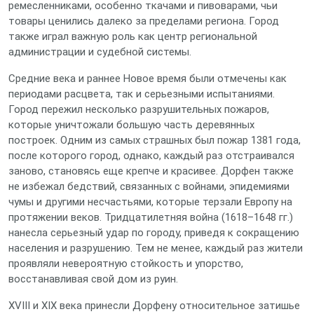
ремесленниками, особенно ткачами и пивоварами, чьи
товары ценились далеко за пределами региона. Город
также играл важную роль как центр региональной
администрации и судебной системы.
Средние века и раннее Новое время были отмечены как
периодами расцвета, так и серьезными испытаниями.
Город пережил несколько разрушительных пожаров,
которые уничтожали большую часть деревянных
построек. Одним из самых страшных был пожар 1381 года,
после которого город, однако, каждый раз отстраивался
заново, становясь еще крепче и красивее. Дорфен также
не избежал бедствий, связанных с войнами, эпидемиями
чумы и другими несчастьями, которые терзали Европу на
протяжении веков. Тридцатилетняя война (1618–1648 гг.)
нанесла серьезный удар по городу, приведя к сокращению
населения и разрушению. Тем не менее, каждый раз жители
проявляли невероятную стойкость и упорство,
восстанавливая свой дом из руин.
XVIII и XIX века принесли Дорфену относительное затишье