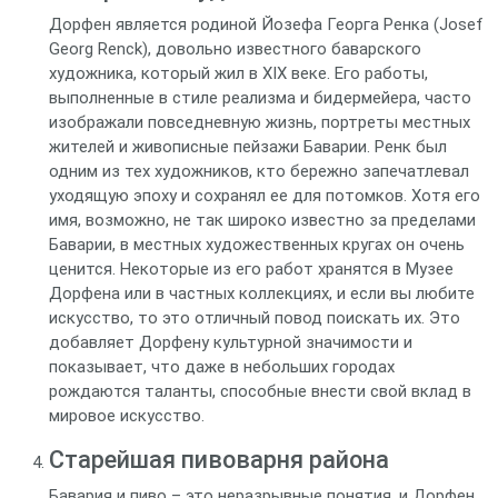
Дорфен является родиной Йозефа Георга Ренка (Josef
Georg Renck), довольно известного баварского
художника, который жил в XIX веке. Его работы,
выполненные в стиле реализма и бидермейера, часто
изображали повседневную жизнь, портреты местных
жителей и живописные пейзажи Баварии. Ренк был
одним из тех художников, кто бережно запечатлевал
уходящую эпоху и сохранял ее для потомков. Хотя его
имя, возможно, не так широко известно за пределами
Баварии, в местных художественных кругах он очень
ценится. Некоторые из его работ хранятся в Музее
Дорфена или в частных коллекциях, и если вы любите
искусство, то это отличный повод поискать их. Это
добавляет Дорфену культурной значимости и
показывает, что даже в небольших городах
рождаются таланты, способные внести свой вклад в
мировое искусство.
Старейшая пивоварня района
Бавария и пиво – это неразрывные понятия, и Дорфен