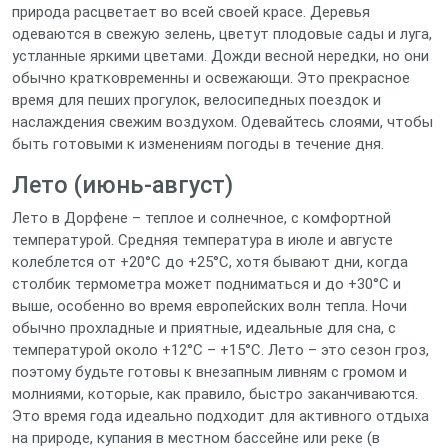
природа расцветает во всей своей красе. Деревья
одеваются в свежую зелень, цветут плодовые сады и луга,
устланные яркими цветами. Дожди весной нередки, но они
обычно кратковременны и освежающи. Это прекрасное
время для пеших прогулок, велосипедных поездок и
наслаждения свежим воздухом. Одевайтесь слоями, чтобы
быть готовыми к изменениям погоды в течение дня.
Лето (июнь-август)
Лето в Дорфене – теплое и солнечное, с комфортной
температурой. Средняя температура в июле и августе
колеблется от +20°C до +25°C, хотя бывают дни, когда
столбик термометра может подниматься и до +30°C и
выше, особенно во время европейских волн тепла. Ночи
обычно прохладные и приятные, идеальные для сна, с
температурой около +12°C – +15°C. Лето – это сезон гроз,
поэтому будьте готовы к внезапным ливням с громом и
молниями, которые, как правило, быстро заканчиваются.
Это время года идеально подходит для активного отдыха
на природе, купания в местном бассейне или реке (в