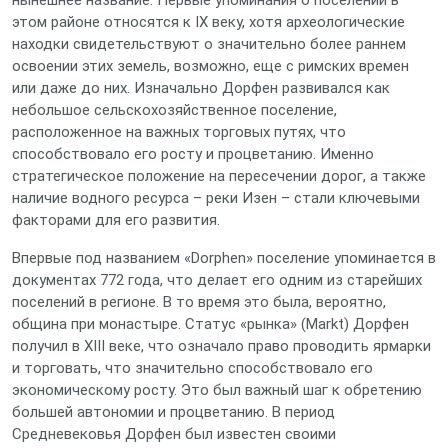
нынешнее название. Первые упоминания о поселении в
этом районе относятся к IX веку, хотя археологические
находки свидетельствуют о значительно более раннем
освоении этих земель, возможно, еще с римских времен
или даже до них. Изначально Дорфен развивался как
небольшое сельскохозяйственное поселение,
расположенное на важных торговых путях, что
способствовало его росту и процветанию. Именно
стратегическое положение на пересечении дорог, а также
наличие водного ресурса – реки Изен – стали ключевыми
факторами для его развития.
Впервые под названием «Dorphen» поселение упоминается в
документах 772 года, что делает его одним из старейших
поселений в регионе. В то время это была, вероятно,
община при монастыре. Статус «рынка» (Markt) Дорфен
получил в XIII веке, что означало право проводить ярмарки
и торговать, что значительно способствовало его
экономическому росту. Это был важный шаг к обретению
большей автономии и процветанию. В период
Средневековья Дорфен был известен своими