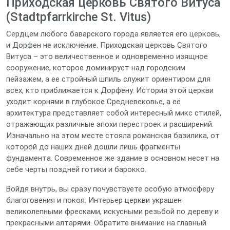
Приходская церковь Святого Витуса
(Stadtpfarrkirche St. Vitus)
Сердцем любого баварского города является его церковь,
и Дорфен не исключение. Приходская церковь Святого
Витуса – это величественное и одновременно изящное
сооружение, которое доминирует над городским
пейзажем, а ее стройный шпиль служит ориентиром для
всех, кто приближается к Дорфену. История этой церкви
уходит корнями в глубокое Средневековье, а её
архитектура представляет собой интересный микс стилей,
отражающих различные эпохи перестроек и расширений.
Изначально на этом месте стояла романская базилика, от
которой до наших дней дошли лишь фрагменты
фундамента. Современное же здание в основном несет на
себе черты поздней готики и барокко.
Войдя внутрь, вы сразу почувствуете особую атмосферу
благоговения и покоя. Интерьер церкви украшен
великолепными фресками, искусными резьбой по дереву и
прекрасными алтарями. Обратите внимание на главный