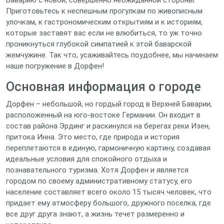
Баварию с новой, совершенно неожиданной стороны.
Приготовьтесь к неспешным прогулкам по живописным
улочкам, к гастрономическим открытиям и к историям,
которые заставят вас если не влюбиться, то уж точно
проникнуться глубокой симпатией к этой баварской
жемчужине. Так что, усаживайтесь поудобнее, мы начинаем
наше погружение в Дорфен!
Основная информация о городе
Дорфен – небольшой, но гордый город в Верхней Баварии,
расположенный на юго-востоке Германии. Он входит в
состав района Эрдинг и раскинулся на берегах реки Изен,
притока Инна. Это место, где природа и история
переплетаются в единую, гармоничную картину, создавая
идеальные условия для спокойного отдыха и
познавательного туризма. Хотя Дорфен и является
городом по своему административному статусу, его
население составляет всего около 15 тысяч человек, что
придает ему атмосферу большого, дружного поселка, где
все друг друга знают, а жизнь течет размеренно и