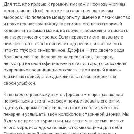
Для тех, кто привык к громким именам и неоновым огням
мегаполисов, Дорфен может показаться скромным
выбором. Но поверьте моему опыту: именно в таких местах
и прячется настоящая душа региона, его неповторимый
колорит и та самая магия, которую невозможно отыскать
на туристических тропах. Если перевести его название с
немецкого, то «Dorf» означает «деревня», и в этом есть
что-то глубоко символичное. Дорфен — это своего рода
большая, уютная баварская «деревенька», которая,
несмотря на свой официальный статус города, сохранила
очарование провинциального уюта, где каждый камень
дышит историей, а каждый житель готов поделиться
своей улыбкой.
Я не просто расскажу вам о Дорфене – я приглашаю вас
погрузиться в его атмосферу, почувствовать его ритм,
вдохнуть аромат свежеиспеченного хлеба из местной
пекарни и услышать звон колоколов старинной церкви. Мы
будем не просто туристами, мы станем на время частью
этого мира, исследователями, открывающими для себя