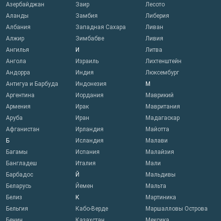
Азербайджан
Заир
Лесото
Аланды
Замбия
Либерия
Албания
Западная Сахара
Ливан
Алжир
Зимбабве
Ливия
Ангилья
И
Литва
Ангола
Израиль
Лихтенштейн
Андорра
Индия
Люксембург
Антигуа и Барбуда
Индонезия
М
Аргентина
Иордания
Маврикий
Армения
Ирак
Мавритания
Аруба
Иран
Мадагаскар
Афганистан
Ирландия
Майотта
Б
Исландия
Малави
Багамы
Испания
Малайзия
Бангладеш
Италия
Мали
Барбадос
Й
Мальдивы
Беларусь
Йемен
Мальта
Белиз
К
Мартиника
Бельгия
Кабо-Верде
Маршалловы Острова
Бенин
Казахстан
Мексика