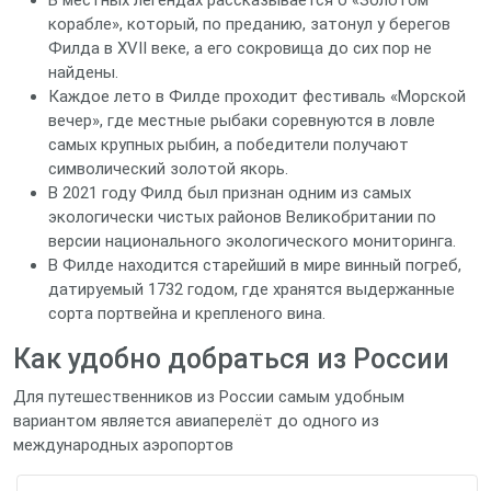
В местных легендах рассказывается о «Золотом
корабле», который, по преданию, затонул у берегов
Филда в XVII веке, а его сокровища до сих пор не
найдены.
Каждое лето в Филде проходит фестиваль «Морской
вечер», где местные рыбаки соревнуются в ловле
самых крупных рыбин, а победители получают
символический золотой якорь.
В 2021 году Филд был признан одним из самых
экологически чистых районов Великобритании по
версии национального экологического мониторинга.
В Филде находится старейший в мире винный погреб,
датируемый 1732 годом, где хранятся выдержанные
сорта портвейна и крепленого вина.
Как удобно добраться из России
Для путешественников из России самым удобным
вариантом является авиаперелёт до одного из
международных аэропортов