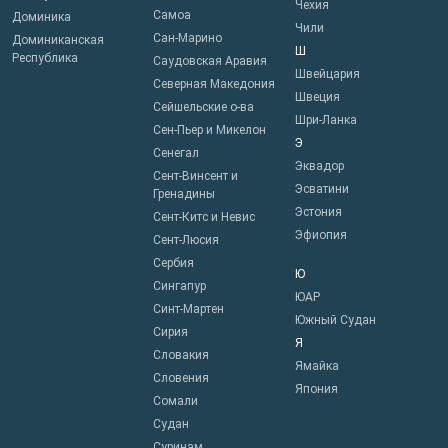
Чехия
Самоа
Доминика
Чили
Сан-Марино
Доминиканская
Ш
Республика
Саудовская Аравия
Швейцария
Северная Македония
Швеция
Сейшельские о-ва
Шри-Ланка
Сен-Пьер и Микелон
Э
Сенегал
Эквадор
Сент-Винсент и
Эсватини
Гренадины
Эстония
Сент-Китс и Невис
Эфиопия
Сент-Люсия
Сербия
Ю
Сингапур
ЮАР
Синт-Мартен
Южный Судан
Сирия
Я
Словакия
Ямайка
Словения
Япония
Сомали
Судан
Суринам