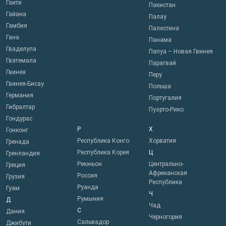
Гаити
Пакистан
Гайана
Палау
Гамбия
Палестина
Гана
Панама
Гваделупа
Папуа – Новая Гвинея
Гватемала
Парагвай
Гвинея
Перу
Гвинея-Бисау
Польша
Германия
Португалия
Гибралтар
Пуэрто-Рико
Гондурас
Р
Х
Гонконг
Республика Конго
Хорватия
Гренада
Республика Корея
Ц
Гренландия
Реюньон
Центрально-
Греция
Африканская
Россия
Грузия
Республика
Руанда
Гуам
Ч
Румыния
Д
Чад
С
Дания
Черногория
Сальвадор
Джибути