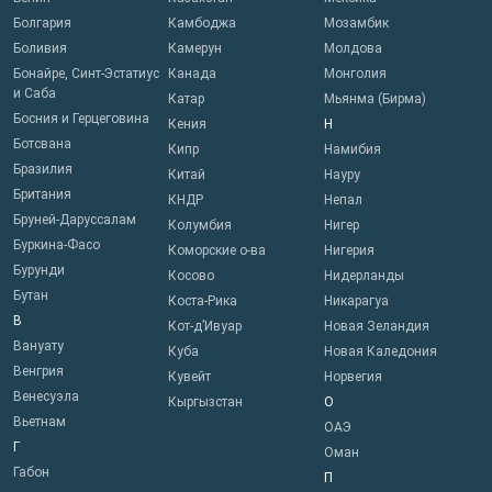
Болгария
Камбоджа
Мозамбик
Боливия
Камерун
Молдова
Бонайре, Синт-Эстатиус
Канада
Монголия
и Саба
Катар
Мьянма (Бирма)
Босния и Герцеговина
Кения
Н
Ботсвана
Кипр
Намибия
Бразилия
Китай
Науру
Британия
КНДР
Непал
Бруней-Даруссалам
Колумбия
Нигер
Буркина-Фасо
Коморские о-ва
Нигерия
Бурунди
Косово
Нидерланды
Бутан
Коста-Рика
Никарагуа
В
Кот-д’Ивуар
Новая Зеландия
Вануату
Куба
Новая Каледония
Венгрия
Кувейт
Норвегия
Венесуэла
Кыргызстан
О
Вьетнам
ОАЭ
Г
Оман
Габон
П