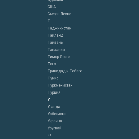
США
Сьерра-Леоне
Т
Таджикистан
Таиланд
Тайвань
Танзания
Тимор-Лесте
Того
Тринидад и Тобаго
Тунис
Туркменистан
Турция
У
Уганда
Узбекистан
Украина
Уругвай
Ф