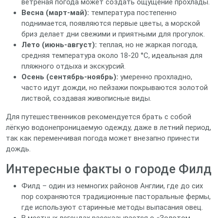
ветреная погода может создать ощущение прохлады.
Весна (март‑май):
температура постепенно
поднимается, появляются первые цветы, а морской
бриз делает дни свежими и приятными для прогулок.
Лето (июнь‑август):
теплая, но не жаркая погода,
средняя температура около 18‑20 °C, идеальная для
пляжного отдыха и экскурсий.
Осень (сентябрь‑ноябрь):
умеренно прохладно,
часто идут дожди, но пейзажи покрываются золотой
листвой, создавая живописные виды.
Для путешественников рекомендуется брать с собой
лёгкую водонепроницаемую одежду, даже в летний период,
так как переменчивая погода может внезапно принести
дождь.
Интересные факты о городе Филд
Филд – один из немногих районов Англии, где до сих
пор сохраняются традиционные пасторальные фермы,
где используют старинные методы выпасания овец.