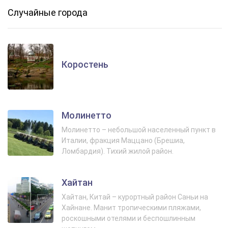
Случайные города
Коростень
Молинетто
Молинетто – небольшой населенный пункт в
Италии, фракция Маццано (Брешиа,
Ломбардия). Тихий жилой район.
Хайтан
Хайтан, Китай – курортный район Саньи на
Хайнане. Манит тропическими пляжами,
роскошными отелями и беспошлинным