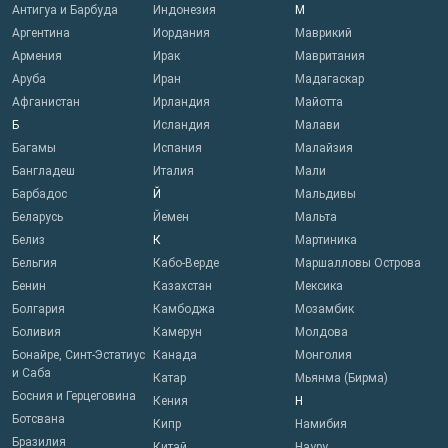
Антигуа и Барбуда
Индонезия
М
Аргентина
Иордания
Маврикий
Армения
Ирак
Мавритания
Аруба
Иран
Мадагаскар
Афганистан
Ирландия
Майотта
Б
Исландия
Малави
Багамы
Испания
Малайзия
Бангладеш
Италия
Мали
Барбадос
Й
Мальдивы
Беларусь
Йемен
Мальта
Белиз
К
Мартиника
Бельгия
Кабо-Верде
Маршалловы Острова
Бенин
Казахстан
Мексика
Болгария
Камбоджа
Мозамбик
Боливия
Камерун
Молдова
Бонайре, Синт-Эстатиус
Канада
Монголия
и Саба
Катар
Мьянма (Бирма)
Босния и Герцеговина
Кения
Н
Ботсвана
Кипр
Намибия
Бразилия
Китай
Науру