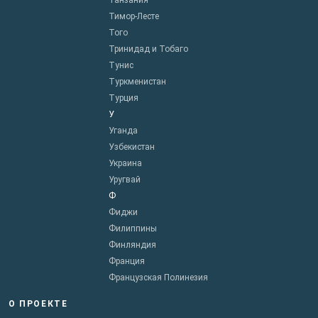
Танзания
Тимор-Лесте
Того
Тринидад и Тобаго
Тунис
Туркменистан
Турция
У
Уганда
Узбекистан
Украина
Уругвай
Ф
Фиджи
Филиппины
Финляндия
Франция
Французская Полинезия
О ПРОЕКТЕ