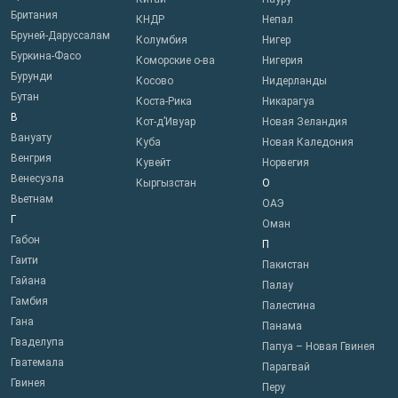
Британия
КНДР
Непал
Бруней-Даруссалам
Колумбия
Нигер
Буркина-Фасо
Коморские о-ва
Нигерия
Бурунди
Косово
Нидерланды
Бутан
Коста-Рика
Никарагуа
В
Кот-д’Ивуар
Новая Зеландия
Вануату
Куба
Новая Каледония
Венгрия
Кувейт
Норвегия
Венесуэла
Кыргызстан
О
Вьетнам
ОАЭ
Г
Оман
Габон
П
Гаити
Пакистан
Гайана
Палау
Гамбия
Палестина
Гана
Панама
Гваделупа
Папуа – Новая Гвинея
Гватемала
Парагвай
Гвинея
Перу