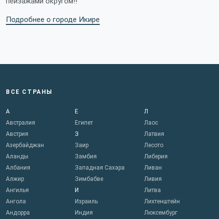
пейзажами округом!!
Подробнее о городе Икире
ВСЕ СТРАНЫ
А
Е
Л
Австралия
Египет
Лаос
Австрия
З
Латвия
Азербайджан
Заир
Лесото
Аланды
Замбия
Либерия
Албания
Западная Сахара
Ливан
Алжир
Зимбабве
Ливия
Ангилья
И
Литва
Ангола
Израиль
Лихтенштейн
Андорра
Индия
Люксембург