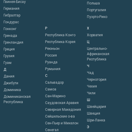
Гвинея-Бисау
Польша
Германия
Португалия
Гибралтар
Пуэрто-Рико
Гондурас
Р
Х
Гонконг
Республика Конго
Хорватия
Гренада
Республика Корея
Ц
Гренландия
Реюньон
Центрально-
Греция
Африканская
Россия
Грузия
Республика
Руанда
Гуам
Ч
Румыния
Д
Чад
С
Дания
Черногория
Сальвадор
Джибути
Чехия
Самоа
Доминика
Чили
Сан-Марино
Доминиканская
Ш
Республика
Саудовская Аравия
Швейцария
Северная Македония
Швеция
Сейшельские о-ва
Шри-Ланка
Сен-Пьер и Микелон
Э
Сенегал