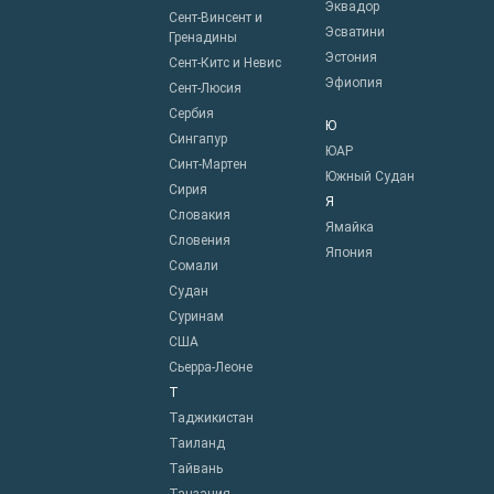
Эквадор
Сент-Винсент и
Эсватини
Гренадины
Эстония
Сент-Китс и Невис
Эфиопия
Сент-Люсия
Сербия
Ю
Сингапур
ЮАР
Синт-Мартен
Южный Судан
Сирия
Я
Словакия
Ямайка
Словения
Япония
Сомали
Судан
Суринам
США
Сьерра-Леоне
Т
Таджикистан
Таиланд
Тайвань