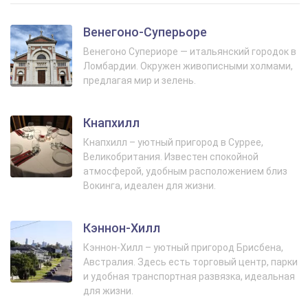
Венегоно-Суперьоре
Венегоно Супериоре — итальянский городок в
Ломбардии. Окружен живописными холмами,
предлагая мир и зелень.
Кнапхилл
Кнапхилл – уютный пригород в Суррее,
Великобритания. Известен спокойной
атмосферой, удобным расположением близ
Вокинга, идеален для жизни.
Кэннон-Хилл
Кэннон-Хилл – уютный пригород Брисбена,
Австралия. Здесь есть торговый центр, парки
и удобная транспортная развязка, идеальная
для жизни.