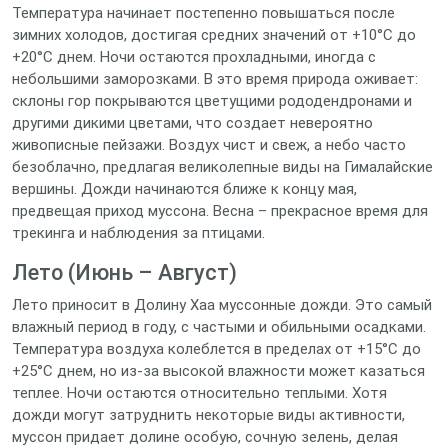
Температура начинает постепенно повышаться после
зимних холодов, достигая средних значений от +10°C до
+20°C днем. Ночи остаются прохладными, иногда с
небольшими заморозками. В это время природа оживает:
склоны гор покрываются цветущими рододендронами и
другими дикими цветами, что создает невероятно
живописные пейзажи. Воздух чист и свеж, а небо часто
безоблачно, предлагая великолепные виды на Гималайские
вершины. Дожди начинаются ближе к концу мая,
предвещая приход муссона. Весна – прекрасное время для
трекинга и наблюдения за птицами.
Лето (Июнь – Август)
Лето приносит в Долину Хаа муссонные дожди. Это самый
влажный период в году, с частыми и обильными осадками.
Температура воздуха колеблется в пределах от +15°C до
+25°C днем, но из-за высокой влажности может казаться
теплее. Ночи остаются относительно теплыми. Хотя
дожди могут затруднить некоторые виды активности,
муссон придает долине особую, сочную зелень, делая