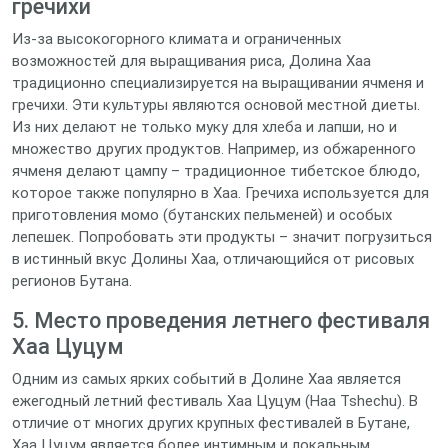
гречихи
Из-за высокогорного климата и ограниченных
возможностей для выращивания риса, Долина Хаа
традиционно специализируется на выращивании ячменя и
гречихи. Эти культуры являются основой местной диеты.
Из них делают не только муку для хлеба и лапши, но и
множество других продуктов. Например, из обжаренного
ячменя делают цампу – традиционное тибетское блюдо,
которое также популярно в Хаа. Гречиха используется для
приготовления момо (бутанских пельменей) и особых
лепешек. Попробовать эти продукты – значит погрузиться
в истинный вкус Долины Хаа, отличающийся от рисовых
регионов Бутана.
5. Место проведения летнего фестиваля
Хаа Цуцум
Одним из самых ярких событий в Долине Хаа является
ежегодный летний фестиваль Хаа Цуцум (Haa Tshechu). В
отличие от многих других крупных фестивалей в Бутане,
Хаа Цуцум является более интимным и локальным