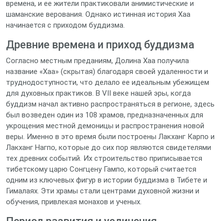
времена, и ее жители практиковали анимистические и
шаманские верования. Однако истинная история Хаа
начинается с приходом буддизма.
Древние времена и приход буддизма
Согласно местным преданиям, Долина Хаа получила
название «Хаа» (скрытая) благодаря своей удаленности и
труднодоступности, что делало ее идеальным убежищем
для духовных практиков. В VII веке нашей эры, когда
буддизм начал активно распространяться в регионе, здесь
был возведен один из 108 храмов, предназначенных для
укрощения местной демоницы и распространения новой
веры. Именно в это время были построены Лакханг Карпо и
Лакханг Нагпо, которые до сих пор являются свидетелями
тех древних событий. Их строительство приписывается
тибетскому царю Сонгцену Гампо, который считается
одним из ключевых фигур в истории буддизма в Тибете и
Гималаях. Эти храмы стали центрами духовной жизни и
обучения, привлекая монахов и ученых.