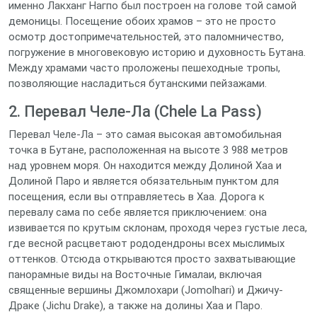
именно Лакханг Нагпо был построен на голове той самой
демоницы. Посещение обоих храмов – это не просто
осмотр достопримечательностей, это паломничество,
погружение в многовековую историю и духовность Бутана.
Между храмами часто проложены пешеходные тропы,
позволяющие насладиться бутанскими пейзажами.
2. Перевал Челе-Ла (Chele La Pass)
Перевал Челе-Ла – это самая высокая автомобильная
точка в Бутане, расположенная на высоте 3 988 метров
над уровнем моря. Он находится между Долиной Хаа и
Долиной Паро и является обязательным пунктом для
посещения, если вы отправляетесь в Хаа. Дорога к
перевалу сама по себе является приключением: она
извивается по крутым склонам, проходя через густые леса,
где весной расцветают рододендроны всех мыслимых
оттенков. Отсюда открываются просто захватывающие
панорамные виды на Восточные Гималаи, включая
священные вершины Джомлохари (Jomolhari) и Джичу-
Драке (Jichu Drake), а также на долины Хаа и Паро.