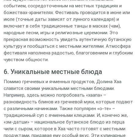
событием, сосредоточенным на местных традициях и
божествах-хранителях. Фестиваль проводится в июне или
июле (точные даты зависят от лунного календаря) и
включает в себя традиционные танцы в масках (чам),
народные песни, игры и религиозные церемонии. Это
прекрасная возможность увидеть аутентичную бутанскую
культуру и пообщаться с местными жителями. Атмосфера
фестиваля наполнена радостью, благоговением и глубоким
чувством общности.
6. Уникальные местные блюда
Помимо гречневых и ячменных продуктов, Долина Хаа
славится своими уникальными местными блюдами.
Например, здесь можно попробовать «хаапа» –
разновидность блинов из гречневой муки, которые подают
с различными начинками. Также популярен «о-те» –
традиционный суп с ячменными клецками. И, конечно же,
«эм-датши» – национальное бутанское блюдо из перца
чили с сыром, которое в Хаа часто готовят с местными
продуктами, придавая ему особый вкус. Эти кулинарные