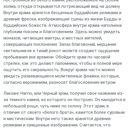
построенное из белого камня, расположенное на склоне
холма, откуда открывается потрясающий вид на долину.
Внутри храма хранятся бесценные буддийские реликвии и
древние фрески, изображающие сцены из жизни Будды и
буддийских божеств. Атмосфера внутри храма наполнена
глубоким покоем и благоговением. Здесь можно увидеть
монахов, читающих мантры, и местных жителей,
совершающих поклонения. Запах благовоний, мерцание
светильников и тихий рокот молитв создают ощущение
пребывания вне времени. Обойдите храм по часовой
стрелке, как это делают паломники, чтобы в полной мере
ощутить его сакральность. Вокруг храма часто можно
увидеть развевающиеся молитвенные флажки, которые,
согласно верованиям, разносят благословения ветром.
Лакханг Нагпо, или Черный храм, получил свое название из-
за темного камня, из которого он построен. Он находится в
небольшой роще, чуть ниже по склону. Этот храм, в
отличие от своего «белого брата», кажется более суровым
и мистическим. Внутри него также хранятся древние
реликвии и священные изображения. Считается, что