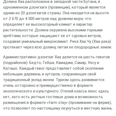
Долина Хаа расположена в западной части Бутана, в
одноименном дзонгхаге (провинции), который является
одним из 20 дзонгхагов страны. Она находится на высоте
от 2 670 до 4 500 метров над уровнем моря, что
определяет ее высокогорный климат и характер
растительности. Долина окружена высокими горными
хребтами, которые защищают ее от суровых ветров,
создавая уникальный микроклимат. Река Хаа Чу (Хаа-река)
протекает через всю долину, питая ее плодородные земли.
Административно дзонгхаг Хаа делится на шесть гевогов
(подрайонов): Бедто, Гебша, Камаджи, Самар, Уесу и
Каташо. Каждый гевог представляет собой скопление
небольших деревень и хуторов, сохраняющих свой
традиционный уклад жизни. Туризм здесь развивается
очень осторожно и преимущественно в формате
экологического и культурного. Отелей класса люкс здесь
нет, зато есть уютные гостевые дома и возможность
размещения в формате «farm stay» (проживание на ферме),
что позволяет по-настоящему окунуться в местную жизнь.