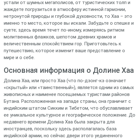
устали от шумных мегаполисов, от туристических толп и
жаждете погрузиться в атмосферу истинной гармонии,
нетронутой природы и глубокой духовности, то Хаа – это
именно то место, которое вы искали. Забудьте о спешке и
суете; здесь время течет по-иному, измеряясь ритмом
молитвенных флажков, шепотом древних храмов и
величественным спокойствием гор. Приготовьтесь к
путешествию, которое изменит ваше представление о
мире и о себе.
Основная информация о Долине Хаа
Долина Хаа, или просто Хаа (что по-дзонг-кэ означает
«скрытый» или «таинственный»), является одним из самых
живописных и наименее посещаемых туристами районов
Бутана. Расположенная на западе страны, она граничит с
индийским штатом Сикким и Тибетом, что обуславливает
ее уникальное культурное и географическое положение. До
недавнего времени Долина Хаа была закрыта для
иностранцев, поскольку здесь располагалась база
индийской армии, но сейчас двери этого уединенного