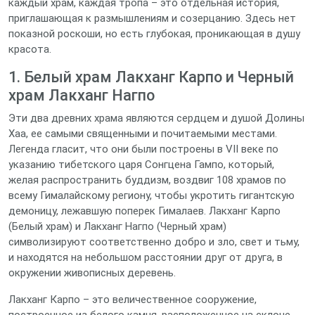
каждый храм, каждая тропа – это отдельная история,
приглашающая к размышлениям и созерцанию. Здесь нет
показной роскоши, но есть глубокая, проникающая в душу
красота.
1. Белый храм Лакханг Карпо и Черный
храм Лакханг Нагпо
Эти два древних храма являются сердцем и душой Долины
Хаа, ее самыми священными и почитаемыми местами.
Легенда гласит, что они были построены в VII веке по
указанию тибетского царя Сонгцена Гампо, который,
желая распространить буддизм, воздвиг 108 храмов по
всему Гималайскому региону, чтобы укротить гигантскую
демоницу, лежавшую поперек Гималаев. Лакханг Карпо
(Белый храм) и Лакханг Нагпо (Черный храм)
символизируют соответственно добро и зло, свет и тьму,
и находятся на небольшом расстоянии друг от друга, в
окружении живописных деревень.
Лакханг Карпо – это величественное сооружение,