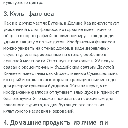
культурного центра.
3. Культ фаллоса
Как и в других частях Бутана, в Долине Хаа присутствует
уникальный культ фаллоса, который не имеет ничего
общего с порнографией, но символизирует плодородие,
удачу и защиту от злых духов. Изображения фаллосов
можно увидеть на стенах домов, в виде деревянных
скульптур или нарисованных на стенах, особенно в
сельской местности. Этот культ восходит к XV веку и
связан с эксцентричным буддийским святым Друкпой
Кинлеем, известным как «Божественный Сумасшедший»,
который использовал юмор и нетрадиционные методы
для распространения буддизма. Жители верят, что
изображение фаллоса отпугивает злых духов и приносит
благополучие. Это может показаться необычным для
западного туриста, но для бутанцев это часть их
культурного наследия и верований.
4. Домашние продукты из ячменя и