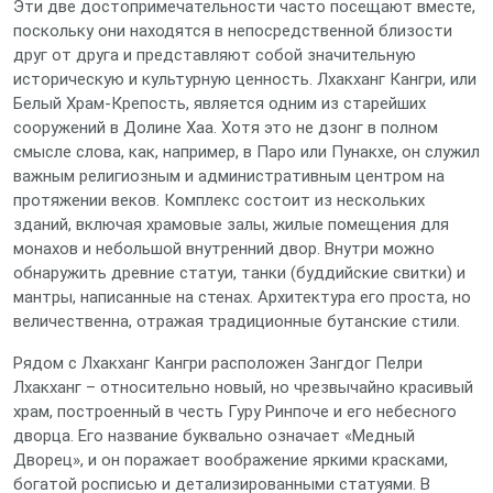
Эти две достопримечательности часто посещают вместе,
поскольку они находятся в непосредственной близости
друг от друга и представляют собой значительную
историческую и культурную ценность. Лхакханг Кангри, или
Белый Храм-Крепость, является одним из старейших
сооружений в Долине Хаа. Хотя это не дзонг в полном
смысле слова, как, например, в Паро или Пунакхе, он служил
важным религиозным и административным центром на
протяжении веков. Комплекс состоит из нескольких
зданий, включая храмовые залы, жилые помещения для
монахов и небольшой внутренний двор. Внутри можно
обнаружить древние статуи, танки (буддийские свитки) и
мантры, написанные на стенах. Архитектура его проста, но
величественна, отражая традиционные бутанские стили.
Рядом с Лхакханг Кангри расположен Зангдог Пелри
Лхакханг – относительно новый, но чрезвычайно красивый
храм, построенный в честь Гуру Ринпоче и его небесного
дворца. Его название буквально означает «Медный
Дворец», и он поражает воображение яркими красками,
богатой росписью и детализированными статуями. В