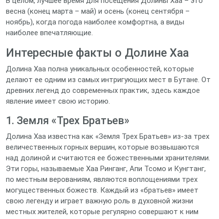
В целом, лучшее время для посещения Долины Хаа – это
весна (конец марта – май) и осень (конец сентября –
ноябрь), когда погода наиболее комфортна, а виды
наиболее впечатляющие.
Интересные факты о Долине Хаа
Долина Хаа полна уникальных особенностей, которые
делают ее одним из самых интригующих мест в Бутане. От
древних легенд до современных практик, здесь каждое
явление имеет свою историю.
1. Земля «Трех Братьев»
Долина Хаа известна как «Земля Трех Братьев» из-за трех
величественных горных вершин, которые возвышаются
над долиной и считаются ее божественными хранителями.
Эти горы, называемые Хаа Ринганг, Апи Тсомо и Кунгтанг,
по местным верованиям, являются воплощениями трех
могущественных божеств. Каждый из «братьев» имеет
свою легенду и играет важную роль в духовной жизни
местных жителей, которые регулярно совершают к ним