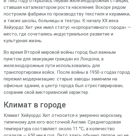
В 1862 году открылась первая железнодорожная станция,
ставшая катализатором роста населения. Вскоре рядом
построили фабрики по производству текстиля и керамики,
а также школы, больницы и театры. К началу XX века
Хейуордс Хит уже имел статус «корпоративного города» —
место, где сочетались индустриальное развитие и
культурная жизнь.
Во время Второй мировой войны город был важным
пунктом для эвакуации граждан из Лондона, а
железнодорожные пути использовались для
транспортировки войск. После войны в 1950‑х годах город
пережил модернизацию: старые заводы заменили на
офисные здания, а центр города был отреставрирован,
сохранив свой викторианский характер.
Климат в городе
Климат Хейуордс Хит относится к умеренно морскому,
типичному для юго‑восточной Англии. Среднегодовая
температура составляет около 11 °C, а количество
осадков — 650 мм в год. Лето здесь обычно тёплое, но не