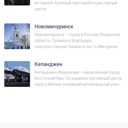
историей. Крупный портовый и культурный
центр.
Новомичуринск
Новомичуринск – город в России, Рязанская
область. Появился благодаря
электростанции. Назван в честь Мичурина.
Кепанджен
Кепанджен, Индонезия – оживлённый город
Восточной Явы. Он административный центр
округа Маланг и важный региональный узел.