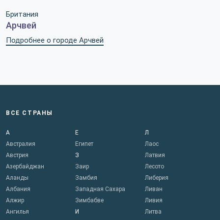
Британия
Арчвей
Подробнее о городе Арчвей
ВСЕ СТРАНЫ
А
Е
Л
Австралия
Египет
Лаос
Австрия
З
Латвия
Азербайджан
Заир
Лесото
Аланды
Замбия
Либерия
Албания
Западная Сахара
Ливан
Алжир
Зимбабве
Ливия
Ангилья
И
Литва