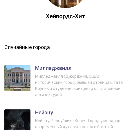
Хейвордс‑Хит
Случайные города
Милледжвилл
Милледжвилл (Джорджия, США) –
исторический город, бывшая столица штата.
Крупный студенческий центр со старинной
архитектурой.
Нейэцу
Нейэцу, Республика Корея. Город у моря, где
современный дух сочетается с богатой