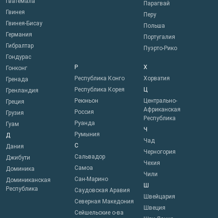
Гватемала
Парагвай
Гвинея
Перу
Гвинея-Бисау
Польша
Германия
Португалия
Гибралтар
Пуэрто-Рико
Гондурас
Р
Х
Гонконг
Республика Конго
Хорватия
Гренада
Республика Корея
Ц
Гренландия
Реюньон
Центрально-
Греция
Африканская
Россия
Грузия
Республика
Руанда
Гуам
Ч
Румыния
Д
Чад
С
Дания
Черногория
Сальвадор
Джибути
Чехия
Самоа
Доминика
Чили
Сан-Марино
Доминиканская
Ш
Республика
Саудовская Аравия
Швейцария
Северная Македония
Швеция
Сейшельские о-ва