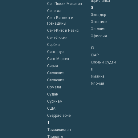
Шри-Ланка
Сен-Пьер и Микелон
Э
Сенегал
Эквадор
Сент-Винсент и
Эсватини
Гренадины
Эстония
Сент-Китс и Невис
Эфиопия
Сент-Люсия
Сербия
Ю
Сингапур
ЮАР
Синт-Мартен
Южный Судан
Сирия
Я
Словакия
Ямайка
Словения
Япония
Сомали
Судан
Суринам
США
Сьерра-Леоне
Т
Таджикистан
Таиланд