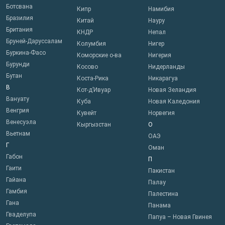
Ботсвана
Кипр
Намибия
Бразилия
Китай
Науру
Британия
КНДР
Непал
Бруней-Даруссалам
Колумбия
Нигер
Буркина-Фасо
Коморские о-ва
Нигерия
Бурунди
Косово
Нидерланды
Бутан
Коста-Рика
Никарагуа
В
Кот-д’Ивуар
Новая Зеландия
Вануату
Куба
Новая Каледония
Венгрия
Кувейт
Норвегия
Венесуэла
Кыргызстан
О
Вьетнам
ОАЭ
Г
Оман
Габон
П
Гаити
Пакистан
Гайана
Палау
Гамбия
Палестина
Гана
Панама
Гваделупа
Папуа – Новая Гвинея