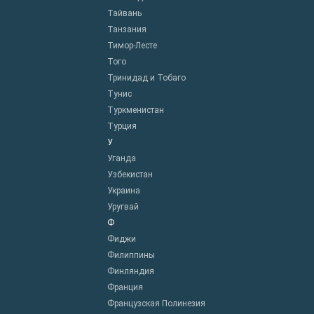
Тайвань
Танзания
Тимор-Лесте
Того
Тринидад и Тобаго
Тунис
Туркменистан
Турция
У
Уганда
Узбекистан
Украина
Уругвай
Ф
Фиджи
Филиппины
Финляндия
Франция
Французская Полинезия