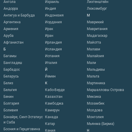
Ангола
Израиль
Лихтенштейн
Андорра
Индия
Люксембург
Антигуа и Барбуда
Индонезия
М
Аргентина
Иордания
Маврикий
Армения
Ирак
Мавритания
Аруба
Иран
Мадагаскар
Афганистан
Ирландия
Майотта
Б
Исландия
Малави
Багамы
Испания
Малайзия
Бангладеш
Италия
Мали
Барбадос
Й
Мальдивы
Беларусь
Йемен
Мальта
Белиз
К
Мартиника
Бельгия
Кабо-Верде
Маршалловы Острова
Бенин
Казахстан
Мексика
Болгария
Камбоджа
Мозамбик
Боливия
Камерун
Молдова
Бонайре, Синт-Эстатиус
Канада
Монголия
и Саба
Катар
Мьянма (Бирма)
Босния и Герцеговина
Кения
Н