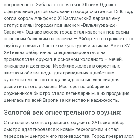
современного Эйбара, относятся к XII веку. Однако
официальной датой основания города считается 1346 год,
когда король Альфонсо XI Кастильский даровал ему
статус виллы (города) под именем «Вильянуэва-де-
Сарасуа». Однако вскоре город стал известен под своим
нынешним баскским названием — Эйбар, что отражает его
глубокую связь с баскской культурой и языком. Уже в XV-
XVI веках Эйбар начал специализироваться на
производстве оружия, в основном холодного – мечей,
кинжалов и доспехов. Изобилие железа в окрестных
шахтах и обилие воды для приведения в действие
кузнечных молотов создали идеальные условия для
развития этого ремесла. Мастерство эйбарских
оружейников быстро стало легендарным, а их продукция
ценилась по всей Европе за качество и надежность.
Золотой век огнестрельного оружия:
С появлением огнестрельного оружия в XVI веке Эйбар
быстро адаптировался к новым технологиям и стал
передовым центром его производства. Город превратился