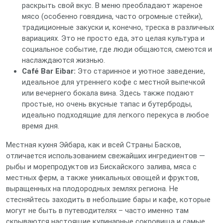
раскрыть свой вкус. В меню преобладают жареное
мясо (особенно говядина, часто огромные стейки),
традиционные закуски и, конечно, треска в различных
вариациях. Это не просто еда, это целая культура и
социальное событие, где люди общаются, смеются и
наслаждаются жизнью.
Café Bar Eibar:
Это старинное и уютное заведение,
идеальное для утреннего кофе с местной выпечкой
или вечернего бокала вина. Здесь также подают
простые, но очень вкусные тапас и бутерброды,
идеально подходящие для легкого перекуса в любое
время дня.
Местная кухня Эйбара, как и всей Страны Басков,
отличается использованием свежайших ингредиентов —
рыбы и морепродуктов из Бискайского залива, мяса с
местных ферм, а также уникальных овощей и фруктов,
выращенных на плодородных землях региона. Не
стесняйтесь заходить в небольшие бары и кафе, которые
могут не быть в путеводителях – часто именно там
скрываются настоящие кулинарные сокровища и самые