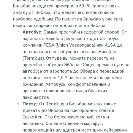
Бильбао находится примерно в 60-70 километрах к
западу от Эйбара, что делает его логистически
наиболее удобным. По прилету в Бильбао у вас есть
несколько вариантов добраться до Эйбара:
Автобус:
Самый простой и недорогой способ. От
аэропорта Бильбао регулярно ходят автобусы
компании PESA (Union Vascongada) или ALSA до
центрального автобусного вокзала Бильбао
(Termibus). Оттуда вы можете пересесть на
прямой автобус до Эйбара. Общее время в пути на
автобусе от аэропорта до Эйбара с пересадкой
составит около 1,5-2 часов, не считая времени
ожидания. Автобусы комфортабельные и
предлагают живописные виды баскских
ландшафтов.
Поезд:
От Termibus в Бильбао можно также
доехать до Эйбара на пригородном поезде
Euskotren. Это более живописный, хотя и
несколько более медленный маршрут,
позволяющий насладиться местными пейзажами.