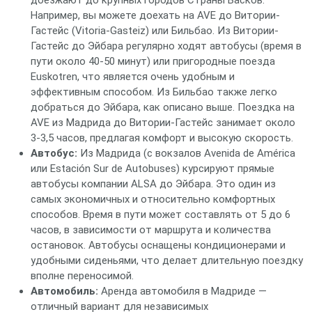
доезжают до крупных городов Страны Басков.
Например, вы можете доехать на AVE до Витории-
Гастейс (Vitoria-Gasteiz) или Бильбао. Из Витории-
Гастейс до Эйбара регулярно ходят автобусы (время в
пути около 40-50 минут) или пригородные поезда
Euskotren, что является очень удобным и
эффективным способом. Из Бильбао также легко
добраться до Эйбара, как описано выше. Поездка на
AVE из Мадрида до Витории-Гастейс занимает около
3-3,5 часов, предлагая комфорт и высокую скорость.
Автобус:
Из Мадрида (с вокзалов Avenida de América
или Estación Sur de Autobuses) курсируют прямые
автобусы компании ALSA до Эйбара. Это один из
самых экономичных и относительно комфортных
способов. Время в пути может составлять от 5 до 6
часов, в зависимости от маршрута и количества
остановок. Автобусы оснащены кондиционерами и
удобными сиденьями, что делает длительную поездку
вполне переносимой.
Автомобиль:
Аренда автомобиля в Мадриде —
отличный вариант для независимых