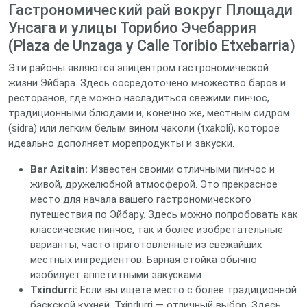
Гастрономический рай вокруг Площади
Унсага и улицы Торибио Эчебаррия
(Plaza de Unzaga y Calle Toribio Etxebarria)
Эти районы являются эпицентром гастрономической
жизни Эйбара. Здесь сосредоточено множество баров и
ресторанов, где можно насладиться свежими пинчос,
традиционными блюдами и, конечно же, местным сидром
(sidra) или легким белым вином чаколи (txakoli), которое
идеально дополняет морепродукты и закуски.
Bar Azitain:
Известен своими отличными пинчос и
живой, дружелюбной атмосферой. Это прекрасное
место для начала вашего гастрономического
путешествия по Эйбару. Здесь можно попробовать как
классические пинчос, так и более изобретательные
варианты, часто приготовленные из свежайших
местных ингредиентов. Барная стойка обычно
изобилует аппетитными закусками.
Txindurri:
Если вы ищете место с более традиционной
баскской кухней, Txindurri — отличный выбор. Здесь