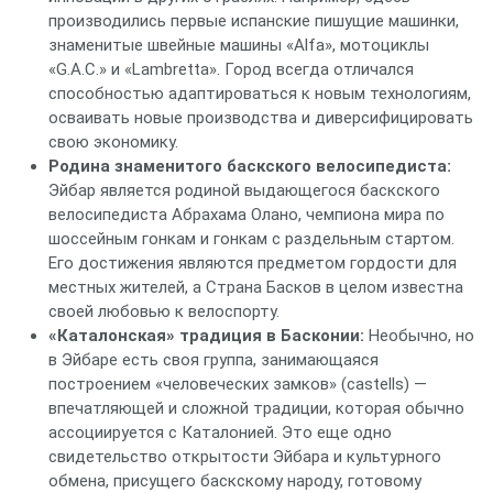
производились первые испанские пишущие машинки,
знаменитые швейные машины «Alfa», мотоциклы
«G.A.C.» и «Lambretta». Город всегда отличался
способностью адаптироваться к новым технологиям,
осваивать новые производства и диверсифицировать
свою экономику.
Родина знаменитого баскского велосипедиста:
Эйбар является родиной выдающегося баскского
велосипедиста Абрахама Олано, чемпиона мира по
шоссейным гонкам и гонкам с раздельным стартом.
Его достижения являются предметом гордости для
местных жителей, а Страна Басков в целом известна
своей любовью к велоспорту.
«Каталонская» традиция в Басконии:
Необычно, но
в Эйбаре есть своя группа, занимающаяся
построением «человеческих замков» (castells) —
впечатляющей и сложной традиции, которая обычно
ассоциируется с Каталонией. Это еще одно
свидетельство открытости Эйбара и культурного
обмена, присущего баскскому народу, готовому