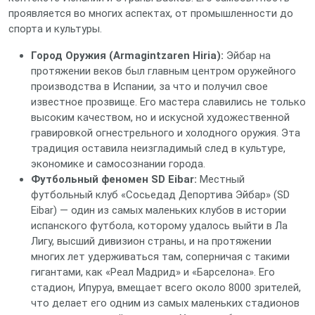
проявляется во многих аспектах, от промышленности до
спорта и культуры.
Город Оружия (Armagintzaren Hiria):
Эйбар на
протяжении веков был главным центром оружейного
производства в Испании, за что и получил свое
известное прозвище. Его мастера славились не только
высоким качеством, но и искусной художественной
гравировкой огнестрельного и холодного оружия. Эта
традиция оставила неизгладимый след в культуре,
экономике и самосознании города.
Футбольный феномен SD Eibar:
Местный
футбольный клуб «Сосьедад Депортива Эйбар» (SD
Eibar) — один из самых маленьких клубов в истории
испанского футбола, которому удалось выйти в Ла
Лигу, высший дивизион страны, и на протяжении
многих лет удерживаться там, соперничая с такими
гигантами, как «Реал Мадрид» и «Барселона». Его
стадион, Ипуруа, вмещает всего около 8000 зрителей,
что делает его одним из самых маленьких стадионов