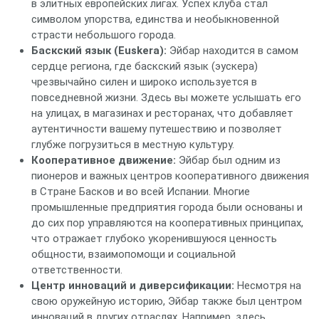
в элитных европейских лигах. Успех клуба стал
символом упорства, единства и необыкновенной
страсти небольшого города.
Баскский язык (Euskera):
Эйбар находится в самом
сердце региона, где баскский язык (эускера)
чрезвычайно силен и широко используется в
повседневной жизни. Здесь вы можете услышать его
на улицах, в магазинах и ресторанах, что добавляет
аутентичности вашему путешествию и позволяет
глубже погрузиться в местную культуру.
Кооперативное движение:
Эйбар был одним из
пионеров и важных центров кооперативного движения
в Стране Басков и во всей Испании. Многие
промышленные предприятия города были основаны и
до сих пор управляются на кооперативных принципах,
что отражает глубоко укоренившуюся ценность
общности, взаимопомощи и социальной
ответственности.
Центр инноваций и диверсификации:
Несмотря на
свою оружейную историю, Эйбар также был центром
инноваций в других отраслях. Например, здесь