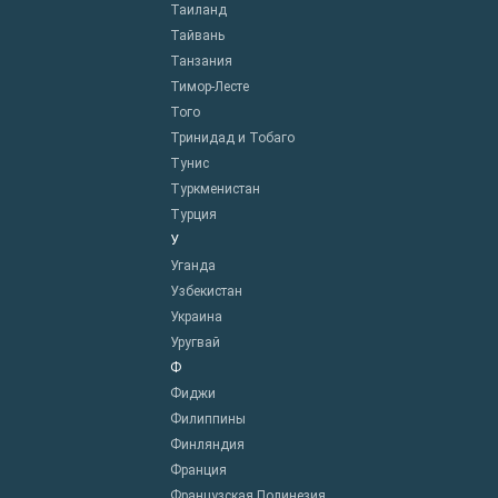
Таиланд
Тайвань
Танзания
Тимор-Лесте
Того
Тринидад и Тобаго
Тунис
Туркменистан
Турция
У
Уганда
Узбекистан
Украина
Уругвай
Ф
Фиджи
Филиппины
Финляндия
Франция
Французская Полинезия