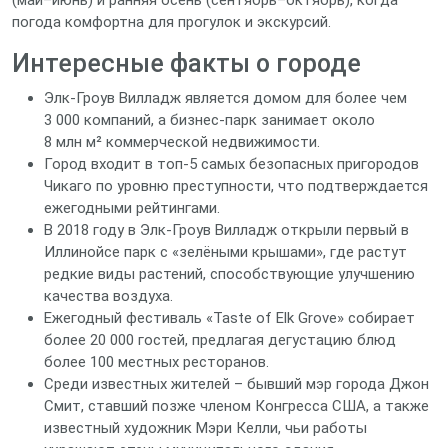
(май–июнь) и ранняя осень (сентябрь–октябрь), когда
погода комфортна для прогулок и экскурсий.
Интересные факты о городе
Элк‑Гроув Вилладж является домом для более чем
3 000 компаний, а бизнес‑парк занимает около
8 млн м² коммерческой недвижимости.
Город входит в топ‑5 самых безопасных пригородов
Чикаго по уровню преступности, что подтверждается
ежегодными рейтингами.
В 2018 году в Элк‑Гроув Вилладж открыли первый в
Иллинойсе парк с «зелёными крышами», где растут
редкие виды растений, способствующие улучшению
качества воздуха.
Ежегодный фестиваль «Taste of Elk Grove» собирает
более 20 000 гостей, предлагая дегустацию блюд
более 100 местных ресторанов.
Среди известных жителей – бывший мэр города Джон
Смит, ставший позже членом Конгресса США, а также
известный художник Мэри Келли, чьи работы