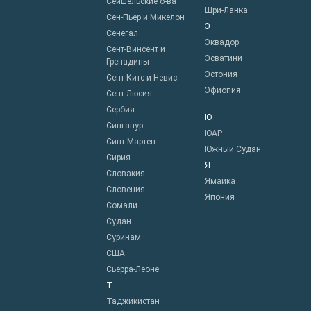
Сейшельские о-ва
Шри-Ланка
Сен-Пьер и Микелон
Э
Сенегал
Эквадор
Сент-Винсент и
Эсватини
Гренадины
Эстония
Сент-Китс и Невис
Эфиопия
Сент-Люсия
Сербия
Ю
Сингапур
ЮАР
Синт-Мартен
Южный Судан
Сирия
Я
Словакия
Ямайка
Словения
Япония
Сомали
Судан
Суринам
США
Сьерра-Леоне
Т
Таджикистан