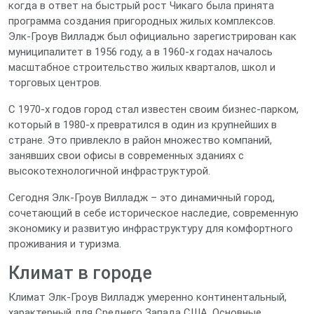
когда в ответ на быстрый рост Чикаго была принята
программа создания пригородных жилых комплексов.
Элк‑Гроув Вилладж был официально зарегистрирован как
муниципалитет в 1956 году, а в 1960‑х годах началось
масштабное строительство жилых кварталов, школ и
торговых центров.
С 1970‑х годов город стал известен своим бизнес‑парком,
который в 1980‑х превратился в один из крупнейших в
стране. Это привлекло в район множество компаний,
занявших свои офисы в современных зданиях с
высокотехнологичной инфраструктурой.
Сегодня Элк‑Гроув Вилладж – это динамичный город,
сочетающий в себе историческое наследие, современную
экономику и развитую инфраструктуру для комфортного
проживания и туризма.
Климат в городе
Климат Элк‑Гроув Вилладж умеренно континентальный,
характерный для Среднего Запада США. Основные