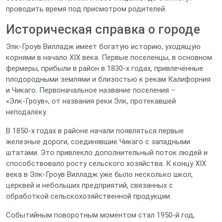
проводить время под присмотром родителей.
Историческая справка о городе
Элк‑Гроув Вилладж имеет богатую историю, уходящую
корнями в начало XIX века. Первые поселенцы, в основном
фермеры, прибыли в район в 1830‑х годах, привлечённые
плодородными землями и близостью к рекам Калифорния
и Чикаго. Первоначальное название поселения –
«Элк‑Гроув», от названия реки Элк, протекавшей
неподалёку.
В 1850‑х годах в районе начали появляться первые
железные дороги, соединявшие Чикаго с западными
штатами. Это привлекло дополнительный поток людей и
способствовало росту сельского хозяйства. К концу XIX
века в Элк‑Гроув Вилладж уже было несколько школ,
церквей и небольших предприятий, связанных с
обработкой сельскохозяйственной продукции.
Событийным поворотным моментом стал 1950‑й год,