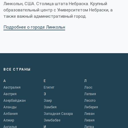
Линкольн, США. Столица штата Небраска. Крупный
образовательный центр с Университетом Небраски, а
также важный административный город.
Подробнее о городе Линкольн
ВСЕ СТРАНЫ
А
Е
Л
Австралия
Египет
Лаос
Австрия
З
Латвия
Азербайджан
Заир
Лесото
Аланды
Замбия
Либерия
Албания
Западная Сахара
Ливан
Алжир
Зимбабве
Ливия
Ангилья
И
Литва