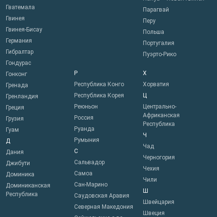
Гватемала
Парагвай
Гвинея
Перу
Гвинея-Бисау
Польша
Германия
Португалия
Гибралтар
Пуэрто-Рико
Гондурас
Р
Х
Гонконг
Республика Конго
Хорватия
Гренада
Республика Корея
Ц
Гренландия
Реюньон
Центрально-
Греция
Африканская
Россия
Грузия
Республика
Руанда
Гуам
Ч
Румыния
Д
Чад
С
Дания
Черногория
Сальвадор
Джибути
Чехия
Самоа
Доминика
Чили
Сан-Марино
Доминиканская
Ш
Республика
Саудовская Аравия
Швейцария
Северная Македония
Швеция