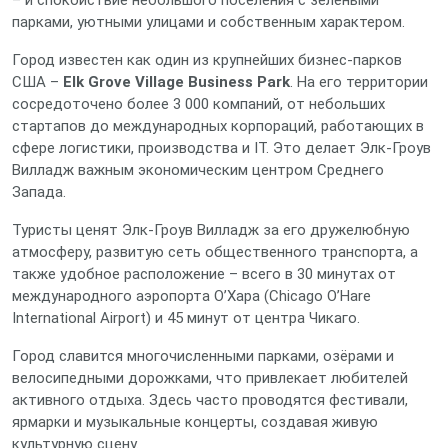
– и спокойствие небольшого поселения с зелёными
парками, уютными улицами и собственным характером.
Город известен как один из крупнейших бизнес‑парков
США –
Elk Grove Village Business Park
. На его территории
сосредоточено более 3 000 компаний, от небольших
стартапов до международных корпораций, работающих в
сфере логистики, производства и IT. Это делает Элк‑Гроув
Вилладж важным экономическим центром Среднего
Запада.
Туристы ценят Элк‑Гроув Вилладж за его дружелюбную
атмосферу, развитую сеть общественного транспорта, а
также удобное расположение – всего в 30 минутах от
международного аэропорта О’Хара (Chicago O’Hare
International Airport) и 45 минут от центра Чикаго.
Город славится многочисленными парками, озёрами и
велосипедными дорожками, что привлекает любителей
активного отдыха. Здесь часто проводятся фестивали,
ярмарки и музыкальные концерты, создавая живую
культурную сцену.