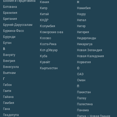
Босния и Герцеговина
Кения
Н
Ботсвана
Кипр
Намибия
Бразилия
Китай
Науру
Британия
КНДР
Непал
Бруней-Даруссалам
Колумбия
Нигер
Буркина-Фасо
Коморские о-ва
Нигерия
Бурунди
Косово
Нидерланды
Бутан
Коста-Рика
Никарагуа
В
Кот-д’Ивуар
Новая Зеландия
Вануату
Куба
Новая Каледония
Венгрия
Кувейт
Норвегия
Венесуэла
Кыргызстан
О
Вьетнам
ОАЭ
Г
Оман
Габон
П
Гаити
Пакистан
Гайана
Палау
Гамбия
Палестина
Гана
Панама
Гваделупа
Папуа – Новая Гвинея