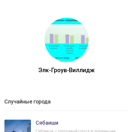
Элк‑Гроув‑Виллидж
Случайные города
Сябаиши
Сябаиши — портовый город в провинции