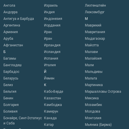
Ангола
Израиль
Лихтенштейн
Андорра
Индия
Люксембург
Антигуа и Барбуда
Индонезия
М
Аргентина
Иордания
Маврикий
Армения
Ирак
Мавритания
Аруба
Иран
Мадагаскар
Афганистан
Ирландия
Майотта
Б
Исландия
Малави
Багамы
Испания
Малайзия
Бангладеш
Италия
Мали
Барбадос
Й
Мальдивы
Беларусь
Йемен
Мальта
Белиз
К
Мартиника
Бельгия
Кабо-Верде
Маршалловы Острова
Бенин
Казахстан
Мексика
Болгария
Камбоджа
Мозамбик
Боливия
Камерун
Молдова
Бонайре, Синт-Эстатиус
Канада
Монголия
и Саба
Катар
Мьянма (Бирма)