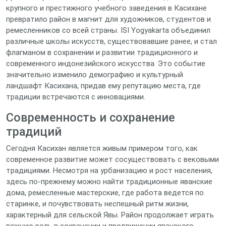
крупного и престижного учебного заведения в Касихане
превратило район в магнит для художников, студентов и
ремесленников со всей страны. ISI Yogyakarta объединил
различные школы искусств, существовавшие ранее, и стал
флагманом в сохранении и развитии традиционного и
современного индонезийского искусства. Это событие
значительно изменило демографию и культурный
ландшафт Касихана, придав ему репутацию места, где
традиции встречаются с инновациями.
Современность и сохранение
традиций
Сегодня Касихан является живым примером того, как
современное развитие может сосуществовать с вековыми
традициями. Несмотря на урбанизацию и рост населения,
здесь по-прежнему можно найти традиционные яванские
дома, ремесленные мастерские, где работа ведется по
старинке, и почувствовать неспешный ритм жизни,
характерный для сельской Явы. Район продолжает играть
важную роль в сохранении и продвижении яванского