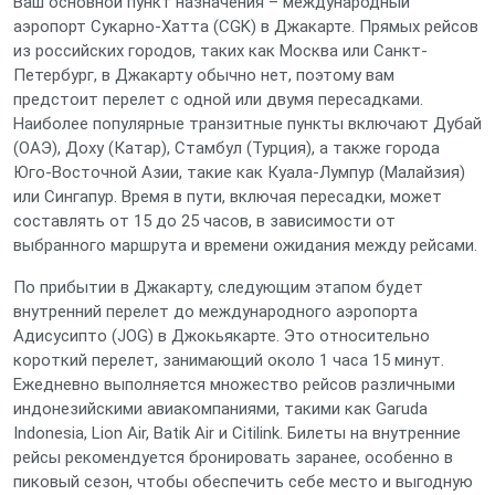
Ваш основной пункт назначения – международный
аэропорт Сукарно-Хатта (CGK) в Джакарте. Прямых рейсов
из российских городов, таких как Москва или Санкт-
Петербург, в Джакарту обычно нет, поэтому вам
предстоит перелет с одной или двумя пересадками.
Наиболее популярные транзитные пункты включают Дубай
(ОАЭ), Доху (Катар), Стамбул (Турция), а также города
Юго-Восточной Азии, такие как Куала-Лумпур (Малайзия)
или Сингапур. Время в пути, включая пересадки, может
составлять от 15 до 25 часов, в зависимости от
выбранного маршрута и времени ожидания между рейсами.
По прибытии в Джакарту, следующим этапом будет
внутренний перелет до международного аэропорта
Адисусипто (JOG) в Джокьякарте. Это относительно
короткий перелет, занимающий около 1 часа 15 минут.
Ежедневно выполняется множество рейсов различными
индонезийскими авиакомпаниями, такими как Garuda
Indonesia, Lion Air, Batik Air и Citilink. Билеты на внутренние
рейсы рекомендуется бронировать заранее, особенно в
пиковый сезон, чтобы обеспечить себе место и выгодную