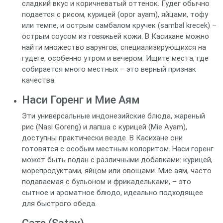
сладкий вкус и коричневатый оттенок. Гудег обычно
подается с рисом, курицей (opor ayam), яйцами, тофу
или темпе, и острым самбалом кручек (sambal krecek) –
острым соусом из говяжьей кожи. В Касихане можно
найти множество варунгов, специализирующихся на
гудеге, особенно утром и вечером. Ищите места, где
собирается много местных – это верный признак
качества.
Наси Горенг и Мие Аям
Эти универсальные индонезийские блюда, жареный
рис (Nasi Goreng) и лапша с курицей (Mie Ayam),
доступны практически везде. В Касихане они
готовятся с особым местным колоритом. Наси горенг
может быть подан с различными добавками: курицей,
морепродуктами, яйцом или овощами. Мие аям, часто
подаваемая с бульоном и фрикадельками, – это
сытное и ароматное блюдо, идеально подходящее
для быстрого обеда.