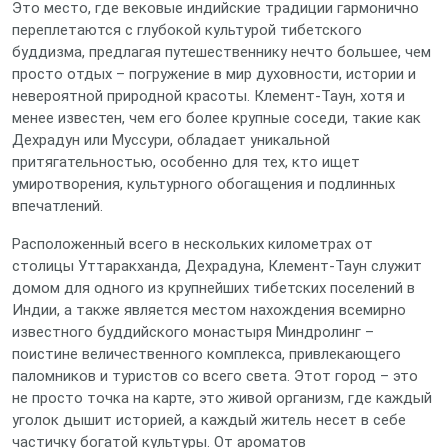
Это место, где вековые индийские традиции гармонично
переплетаются с глубокой культурой тибетского
буддизма, предлагая путешественнику нечто большее, чем
просто отдых – погружение в мир духовности, истории и
невероятной природной красоты. Клемент-Таун, хотя и
менее известен, чем его более крупные соседи, такие как
Дехрадун или Муссури, обладает уникальной
притягательностью, особенно для тех, кто ищет
умиротворения, культурного обогащения и подлинных
впечатлений.
Расположенный всего в нескольких километрах от
столицы Уттаракханда, Дехрадуна, Клемент-Таун служит
домом для одного из крупнейших тибетских поселений в
Индии, а также является местом нахождения всемирно
известного буддийского монастыря Миндролинг –
поистине величественного комплекса, привлекающего
паломников и туристов со всего света. Этот город – это
не просто точка на карте, это живой организм, где каждый
уголок дышит историей, а каждый житель несет в себе
частичку богатой культуры. От ароматов