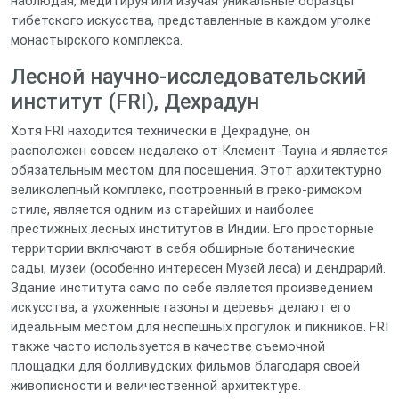
наблюдая, медитируя или изучая уникальные образцы
тибетского искусства, представленные в каждом уголке
монастырского комплекса.
Лесной научно-исследовательский
институт (FRI), Дехрадун
Хотя FRI находится технически в Дехрадуне, он
расположен совсем недалеко от Клемент-Тауна и является
обязательным местом для посещения. Этот архитектурно
великолепный комплекс, построенный в греко-римском
стиле, является одним из старейших и наиболее
престижных лесных институтов в Индии. Его просторные
территории включают в себя обширные ботанические
сады, музеи (особенно интересен Музей леса) и дендрарий.
Здание института само по себе является произведением
искусства, а ухоженные газоны и деревья делают его
идеальным местом для неспешных прогулок и пикников. FRI
также часто используется в качестве съемочной
площадки для болливудских фильмов благодаря своей
живописности и величественной архитектуре.