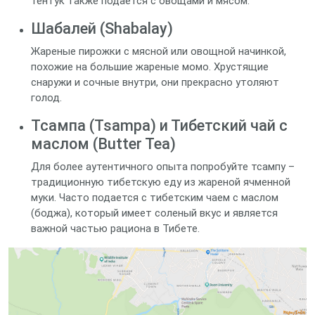
тентук также подается с овощами и мясом.
Шабалей (Shabalay)
Жареные пирожки с мясной или овощной начинкой,
похожие на большие жареные момо. Хрустящие
снаружи и сочные внутри, они прекрасно утоляют
голод.
Тсампа (Tsampa) и Тибетский чай с
маслом (Butter Tea)
Для более аутентичного опыта попробуйте тсампу –
традиционную тибетскую еду из жареной ячменной
муки. Часто подается с тибетским чаем с маслом
(боджа), который имеет соленый вкус и является
важной частью рациона в Тибете.