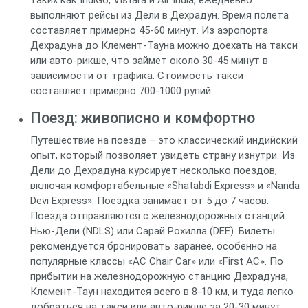
таких как IndiGo, Vistara и Air India, ежедневно
выполняют рейсы из Дели в Дехрадун. Время полета
составляет примерно 45-60 минут. Из аэропорта
Дехрадуна до Клемент-Тауна можно доехать на такси
или авто-рикше, что займет около 30-45 минут в
зависимости от трафика. Стоимость такси
составляет примерно 700-1000 рупий.
Поезд: живописно и комфортно
Путешествие на поезде – это классический индийский
опыт, который позволяет увидеть страну изнутри. Из
Дели до Дехрадуна курсирует несколько поездов,
включая комфортабельные «Shatabdi Express» и «Nanda
Devi Express». Поездка занимает от 5 до 7 часов.
Поезда отправляются с железнодорожных станций
Нью-Дели (NDLS) или Сарай Рохилла (DEE). Билеты
рекомендуется бронировать заранее, особенно на
популярные классы «AC Chair Car» или «First AC». По
прибытии на железнодорожную станцию Дехрадуна,
Клемент-Таун находится всего в 8-10 км, и туда легко
добраться на такси или авто-рикше за 20-30 минут.