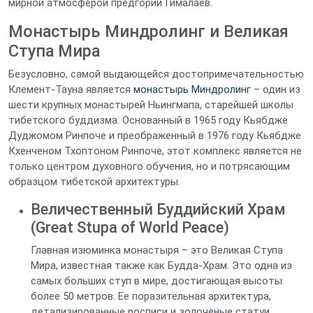
мирной атмосферой предгорий Гималаев.
Монастырь Миндролинг и Великая
Ступа Мира
Безусловно, самой выдающейся достопримечательностью
Клемент-Тауна является
монастырь Миндролинг
– один из
шести крупных монастырей Ньингмапа, старейшей школы
тибетского буддизма. Основанный в 1965 году Кьябдже
Дуджомом Ринпоче и преображенный в 1976 году Кьябдже
Кхенченом Тхоптоном Ринпоче, этот комплекс является не
только центром духовного обучения, но и потрясающим
образцом тибетской архитектуры.
Величественный Буддийский Храм
(Great Stupa of World Peace)
Главная изюминка монастыря – это Великая Ступа
Мира, известная также как Будда-Храм. Это одна из
самых больших ступ в мире, достигающая высоты
более 50 метров. Ее поразительная архитектура,
детализированные росписи и золоченые статуи