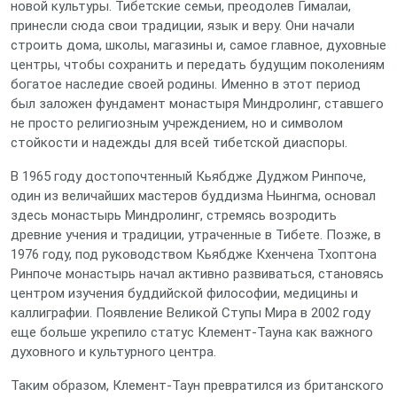
новой культуры. Тибетские семьи, преодолев Гималаи,
принесли сюда свои традиции, язык и веру. Они начали
строить дома, школы, магазины и, самое главное, духовные
центры, чтобы сохранить и передать будущим поколениям
богатое наследие своей родины. Именно в этот период
был заложен фундамент монастыря Миндролинг, ставшего
не просто религиозным учреждением, но и символом
стойкости и надежды для всей тибетской диаспоры.
В 1965 году достопочтенный Кьябдже Дуджом Ринпоче,
один из величайших мастеров буддизма Ньингма, основал
здесь монастырь Миндролинг, стремясь возродить
древние учения и традиции, утраченные в Тибете. Позже, в
1976 году, под руководством Кьябдже Кхенчена Тхоптона
Ринпоче монастырь начал активно развиваться, становясь
центром изучения буддийской философии, медицины и
каллиграфии. Появление Великой Ступы Мира в 2002 году
еще больше укрепило статус Клемент-Тауна как важного
духовного и культурного центра.
Таким образом, Клемент-Таун превратился из британского