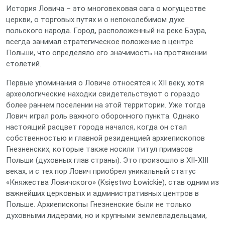
История Ловича – это многовековая сага о могуществе
церкви, о торговых путях и о непоколебимом духе
польского народа. Город, расположенный на реке Бзура,
всегда занимал стратегическое положение в центре
Польши, что определяло его значимость на протяжении
столетий.
Первые упоминания о Ловиче относятся к XII веку, хотя
археологические находки свидетельствуют о гораздо
более раннем поселении на этой территории. Уже тогда
Лович играл роль важного оборонного пункта. Однако
настоящий расцвет города начался, когда он стал
собственностью и главной резиденцией архиепископов
Гнезненских, которые также носили титул примасов
Польши (духовных глав страны). Это произошло в XII-XIII
веках, и с тех пор Лович приобрел уникальный статус
«Княжества Ловичского» (Księstwo Łowickie), став одним из
важнейших церковных и административных центров в
Польше. Архиепископы Гнезненские были не только
духовными лидерами, но и крупными землевладельцами,