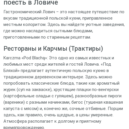
поесть в Ловиче
Гастрономический Лович – это настоящее путешествие по
вкусам традиционной польской кухни, приправленное
местным колоритом. Здесь вы найдете уютные заведения,
где можно насладиться сытными блюдами,
приготовленными по старинным рецептам.
Рестораны и Карчмы (Трактиры)
Karczma «Pod Blachą»: Это одно из самых известных и
любимых мест среди жителей и гостей Ловича. «Под
Бляхой» предлагает аутентичную польскую кухню в
традиционном деревенском интерьере. Здесь можно
попробовать классические блюда, такие как ароматный
журек (суп на закваске), хрустящие плацки по-венгерски
(картофельные оладьи с гуляшем), разнообразные пироги
(вареники) с разными начинками, бигос (тушеная квашеная
капуста с мясом) и, конечно же, сочные отбивные. Порции
здесь, как правило, очень щедрые, а цены умеренные.
Атмосфера располагает к долгому и приятному
времяпровождению.