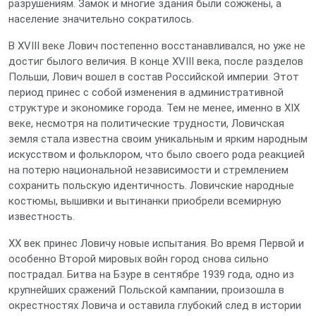
разрушениям. Замок и многие здания были сожжены, а
население значительно сократилось.
В XVIII веке Лович постепенно восстанавливался, но уже не
достиг былого величия. В конце XVIII века, после разделов
Польши, Лович вошел в состав Российской империи. Этот
период принес с собой изменения в административной
структуре и экономике города. Тем не менее, именно в XIX
веке, несмотря на политические трудности, Ловичская
земля стала известна своим уникальным и ярким народным
искусством и фольклором, что было своего рода реакцией
на потерю национальной независимости и стремлением
сохранить польскую идентичность. Ловичские народные
костюмы, вышивки и вытинанки приобрели всемирную
известность.
XX век принес Ловичу новые испытания. Во время Первой и
особенно Второй мировых войн город снова сильно
пострадал. Битва на Бзуре в сентябре 1939 года, одно из
крупнейших сражений Польской кампании, произошла в
окрестностях Ловича и оставила глубокий след в истории