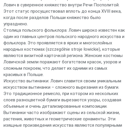
Лович в суверенное княжество внутри Речи Посполитой.
Этот статус просуществовал вплоть до конца XVIII века,
когда после разделов Польши княжество было
упразднено.
Столица польского фольклора: Лович широко известен как
один из главных центров польского народного искусства и
фольклора. Это проявляется в ярких и многослойных
народных костюмах (szczególnie stroje łowickie), которые
являются визитной карточкой региона. Женские костюмы
Ловичской земли поражают богатством красок, узоров и
сложным покроем, что делает их одними из самых
красивых в Польше.
Искусство вытинанки: Лович славится своим уникальным
искусством вытинанки – сложного вырезания из бумаги.
Это традиционное ремесло, при котором из нескольких
слоев разноцветной бумаги вырезаются узоры, создавая
объемные и очень детализированные композиции.
Вытинанки часто изображают сцены из сельской жизни,
растения, животных и геометрические орнаменты. Эти
изящные произведения искусства являются популярными