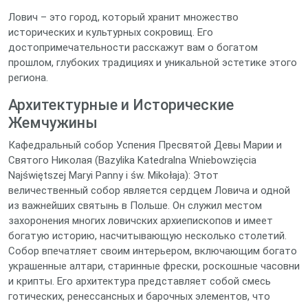
Лович – это город, который хранит множество
исторических и культурных сокровищ. Его
достопримечательности расскажут вам о богатом
прошлом, глубоких традициях и уникальной эстетике этого
региона.
Архитектурные и Исторические
Жемчужины
Кафедральный собор Успения Пресвятой Девы Марии и
Святого Николая (Bazylika Katedralna Wniebowzięcia
Najświętszej Maryi Panny i św. Mikołaja): Этот
величественный собор является сердцем Ловича и одной
из важнейших святынь в Польше. Он служил местом
захоронения многих ловичских архиепископов и имеет
богатую историю, насчитывающую несколько столетий.
Собор впечатляет своим интерьером, включающим богато
украшенные алтари, старинные фрески, роскошные часовни
и крипты. Его архитектура представляет собой смесь
готических, ренессансных и барочных элементов, что