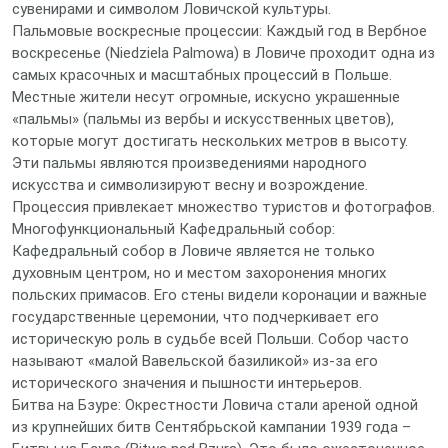
сувенирами и символом Ловичской культуры.
Пальмовые воскресные процессии: Каждый год в Вербное
воскресенье (Niedziela Palmowa) в Ловиче проходит одна из
самых красочных и масштабных процессий в Польше.
Местные жители несут огромные, искусно украшенные
«пальмы» (пальмы из вербы и искусственных цветов),
которые могут достигать нескольких метров в высоту.
Эти пальмы являются произведениями народного
искусства и символизируют весну и возрождение.
Процессия привлекает множество туристов и фотографов.
Многофункциональный Кафедральный собор:
Кафедральный собор в Ловиче является не только
духовным центром, но и местом захоронения многих
польских примасов. Его стены видели коронации и важные
государственные церемонии, что подчеркивает его
историческую роль в судьбе всей Польши. Собор часто
называют «малой Вавельской базиликой» из-за его
исторического значения и пышности интерьеров.
Битва на Бзуре: Окрестности Ловича стали ареной одной
из крупнейших битв Сентябрьской кампании 1939 года –