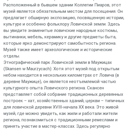
Расположенный в бывшем здании Коллегии Пиаров, этот
музей является обязательным местом для посещения. Он
предлагает обширную экспозицию, посвященную истории,
культуре и особенно фольклору Ловичской земли. Здесь
вы увидите знаменитые ловичские народные костюмы,
вытинанки, мебель, керамику и другие предметы быта,
которые ярко демонстрируют самобытность региона.
Музей также имеет археологические и исторические
отделы.
Этнографический парк Ловичской земли в Маужицах
(Skansen w Maurzycach): Хотя этот музей под открытым
небом находится в нескольких километрах от Ловича (в
деревне Маужице), он является неотъемлемой частью
культурного опыта Ловичского региона. Скансен
представляет собой собрание традиционных деревянных
построек – хат, хозяйственных зданий, церкви – типичных
для ловичской деревни XVIII-начала XX века. Это живой
музей, где можно увидеть, как жили и работали жители
региона, познакомиться с традиционными ремеслами и
принять участие в мастер-классах. Здесь регулярно