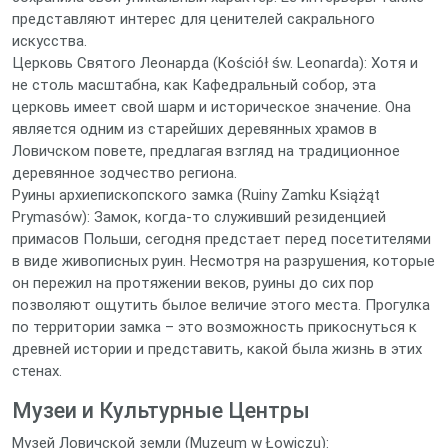
представляют интерес для ценителей сакрального
искусства.
Церковь Святого Леонарда (Kościół św. Leonarda): Хотя и
не столь масштабна, как Кафедральный собор, эта
церковь имеет свой шарм и историческое значение. Она
является одним из старейших деревянных храмов в
Ловичском повете, предлагая взгляд на традиционное
деревянное зодчество региона.
Руины архиепископского замка (Ruiny Zamku Książąt
Prymasów): Замок, когда-то служивший резиденцией
примасов Польши, сегодня предстает перед посетителями
в виде живописных руин. Несмотря на разрушения, которые
он пережил на протяжении веков, руины до сих пор
позволяют ощутить былое величие этого места. Прогулка
по территории замка – это возможность прикоснуться к
древней истории и представить, какой была жизнь в этих
стенах.
Музеи и Культурные Центры
Музей Ловичской земли (Muzeum w Łowiczu):