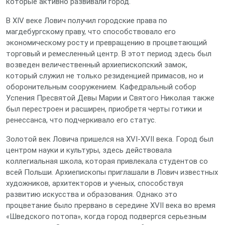
которые активно развивали город.
В XIV веке Лович получил городские права по
магдебургскому праву, что способствовало его
экономическому росту и превращению в процветающий
торговый и ремесленный центр. В этот период здесь был
возведен величественный архиепископский замок,
который служил не только резиденцией примасов, но и
оборонительным сооружением. Кафедральный собор
Успения Пресвятой Девы Марии и Святого Николая также
был перестроен и расширен, приобретя черты готики и
ренессанса, что подчеркивало его статус.
Золотой век Ловича пришелся на XVI-XVII века. Город был
центром науки и культуры, здесь действовала
коллегиальная школа, которая привлекала студентов со
всей Польши. Архиепископы приглашали в Лович известных
художников, архитекторов и ученых, способствуя
развитию искусства и образования. Однако это
процветание было прервано в середине XVII века во время
«Шведского потопа», когда город подвергся серьезным