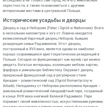
исследовать не только сам город, но и его живописные
окрестности, а также познакомиться с другими
интересными местами в центральной Польше.
Исторические усадьбы и дворцы
Дворец и сад в Неборове (Pałac i Ogród w Nieborowie): Всего
в нескольких километрах к югу от Ловича находится
великолепный барочный дворец Неборов, бывшая
резиденция семьи Радзивиллов. Этот дворец,
построенный в XVII веке, является одним из наиболее
хорошо сохранившихся аристократических резиденций в
Польше. Сегодня он функционирует как музей, где можно
увидеть богатые интерьеры, коллекцию мебели, картин,
фарфора и уникальную библиотеку. Окружает дворец
прекрасный французский сад в регулярном стиле.
Аркадия – романтический сад (Ogród Romantyczny w
Arkadii): Неподалеку от Неборова расположена Аркадия –
уникальный романтический ландшафтный парк, созданный
в конце XVIII века княгиней Хеленой Радзивилл. Парк
поражает своей живописностью, искусственными руинами,
гротами, мостиками и павильонами, каждый из которых