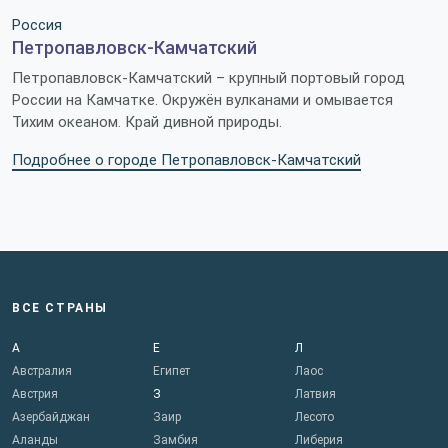
Россия
Петропавловск-Камчатский
Петропавловск-Камчатский – крупный портовый город
России на Камчатке. Окружён вулканами и омывается
Тихим океаном. Край дивной природы.
Подробнее о городе Петропавловск-Камчатский
ВСЕ СТРАНЫ
А
Е
Л
Австралия
Египет
Лаос
Австрия
З
Латвия
Азербайджан
Заир
Лесото
Аланды
Замбия
Либерия