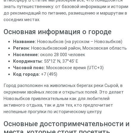
атмосферу. В статье мы разберём всё, что понадобится
знать путешественнику: от базовой информации и истории
до рекомендаций по питанию, размещению и маршрутам в
соседних местах.
Основная информация о городе
Название:
Новозыбков (на русском – Новозыбков)
Регион:
Новозыбковский район, Московская область
Население:
около 28 000 человек
Координаты:
55°12′ N, 37°45′ E
Часовой пояс:
Московское время (UTC+3)
Код города:
+7 (495)
Город расположен на живописных берегах реки Сырой, в
окружении хвойных лесов и открытых полей. Это делает
Новозыбков привлекательным как для любителей
активного отдыха, так и для тех, кто предпочитает
неспешные прогулки по историческому центру.
Основные достопримечательности и
места, которые стоит посетить