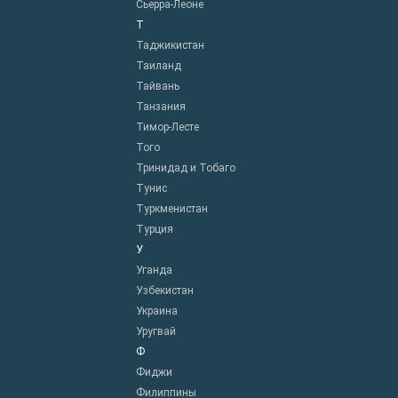
Сьерра-Леоне
Т
Таджикистан
Таиланд
Тайвань
Танзания
Тимор-Лесте
Того
Тринидад и Тобаго
Тунис
Туркменистан
Турция
У
Уганда
Узбекистан
Украина
Уругвай
Ф
Фиджи
Филиппины