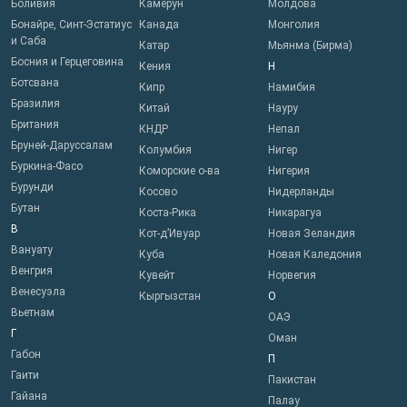
Боливия
Камерун
Молдова
Бонайре, Синт-Эстатиус
Канада
Монголия
и Саба
Катар
Мьянма (Бирма)
Босния и Герцеговина
Кения
Н
Ботсвана
Кипр
Намибия
Бразилия
Китай
Науру
Британия
КНДР
Непал
Бруней-Даруссалам
Колумбия
Нигер
Буркина-Фасо
Коморские о-ва
Нигерия
Бурунди
Косово
Нидерланды
Бутан
Коста-Рика
Никарагуа
В
Кот-д’Ивуар
Новая Зеландия
Вануату
Куба
Новая Каледония
Венгрия
Кувейт
Норвегия
Венесуэла
Кыргызстан
О
Вьетнам
ОАЭ
Г
Оман
Габон
П
Гаити
Пакистан
Гайана
Палау