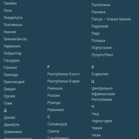
Гамбия
Палестина
Гана
Панама
Гваделупа
Папуа – Новая Гвинея
Гватемала
Парагвай
Гвинея
Перу
Гвинея-Бисау
Польша
Германия
Португалия
Гибралтар
Пуэрто-Рико
Гондурас
Р
Х
Гонконг
Республика Конго
Хорватия
Гренада
Республика Корея
Ц
Гренландия
Реюньон
Центрально-
Греция
Африканская
Россия
Грузия
Республика
Руанда
Гуам
Ч
Румыния
Д
Чад
С
Дания
Черногория
Сальвадор
Джибути
Чехия
Самоа
Доминика
Чили
Сан-Марино