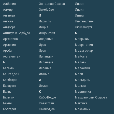
Албания
Западная Сахара
Ливан
Алжир
Зимбабве
Ливия
Ангилья
И
Литва
Ангола
Израиль
Лихтенштейн
Андорра
Индия
Люксембург
Антигуа и Барбуда
Индонезия
М
Аргентина
Иордания
Маврикий
Армения
Ирак
Мавритания
Аруба
Иран
Мадагаскар
Афганистан
Ирландия
Майотта
Б
Исландия
Малави
Багамы
Испания
Малайзия
Бангладеш
Италия
Мали
Барбадос
Й
Мальдивы
Беларусь
Йемен
Мальта
Белиз
К
Мартиника
Бельгия
Кабо-Верде
Маршалловы Острова
Бенин
Казахстан
Мексика
Болгария
Камбоджа
Мозамбик