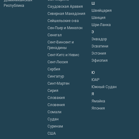
Доминиканская
Ш
Республика
Саудовская Аравия
Швейцария
Северная Македония
Швеция
Сейшельские о-ва
Шри-Ланка
Сен-Пьер и Микелон
Э
Сенегал
Эквадор
Сент-Винсент и
Эсватини
Гренадины
Эстония
Сент-Китс и Невис
Эфиопия
Сент-Люсия
Сербия
Ю
Сингапур
ЮАР
Синт-Мартен
Южный Судан
Сирия
Я
Словакия
Ямайка
Словения
Япония
Сомали
Судан
Суринам
США