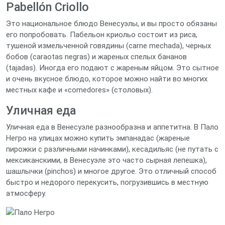
Pabellón Criollo
Это национальное блюдо Венесуэлы, и вы просто обязаны
его попробовать. Пабельон криольо состоит из риса,
тушеной измельченной говядины (carne mechada), черных
бобов (caraotas negras) и жареных спелых бананов
(tajadas). Иногда его подают с жареным яйцом. Это сытное
и очень вкусное блюдо, которое можно найти во многих
местных кафе и «comedores» (столовых).
Уличная еда
Уличная еда в Венесуэле разнообразна и аппетитна. В Пало
Негро на улицах можно купить эмпанадас (жареные
пирожки с различными начинками), кесадильяс (не путать с
мексиканскими, в Венесуэле это часто сырная лепешка),
шашлычки (pinchos) и многое другое. Это отличный способ
быстро и недорого перекусить, погрузившись в местную
атмосферу.