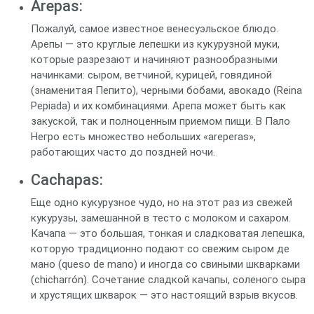
Arepas:
Пожалуй, самое известное венесуэльское блюдо.
Арепы — это круглые лепешки из кукурузной муки,
которые разрезают и начиняют разнообразными
начинками: сыром, ветчиной, курицей, говядиной
(знаменитая Пепито), черными бобами, авокадо (Reina
Pepiada) и их комбинациями. Арепа может быть как
закуской, так и полноценным приемом пищи. В Пало
Негро есть множество небольших «areperas»,
работающих часто до поздней ночи.
Cachapas:
Еще одно кукурузное чудо, но на этот раз из свежей
кукурузы, замешанной в тесто с молоком и сахаром.
Качапа — это большая, тонкая и сладковатая лепешка,
которую традиционно подают со свежим сыром де
мано (queso de mano) и иногда со свиными шкварками
(chicharrón). Сочетание сладкой качапы, соленого сыра
и хрустящих шкварок — это настоящий взрыв вкусов.