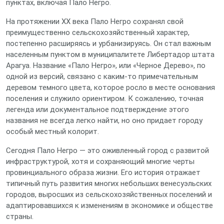
пунктах, включая Пало Негро.
На протяжении XX века Пало Негро сохранял свой
преимущественно сельскохозяйственный характер,
постепенно расширяясь и урбанизируясь. Он стал важным
населенным пунктом в муниципалитете Либертадор штата
Арагуа. Название «Пало Негро», или «Черное Дерево», по
одной из версий, связано с каким-то примечательным
деревом темного цвета, которое росло в месте основания
поселения и служило ориентиром. К сожалению, точная
легенда или документальное подтверждение этого
названия не всегда легко найти, но оно придает городу
особый местный колорит.
Сегодня Пало Негро — это оживленный город с развитой
инфраструктурой, хотя и сохраняющий многие черты
провинциального образа жизни. Его история отражает
типичный путь развития многих небольших венесуэльских
городов, выросших из сельскохозяйственных поселений и
адаптировавшихся к изменениям в экономике и обществе
страны.