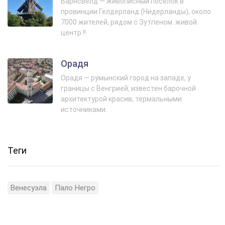
Варнсвелд — живописный поселок в
провинции Гелдерланд (Нидерланды), около
7000 жителей, рядом с Зутпеном. живой
центр.!!
Орадя
Орадя — румынский город на западе, у
границы с Венгрией, известен барочной
архитектурой красив, термальными
источниками.
Теги
Венесуэла
Пало Негро