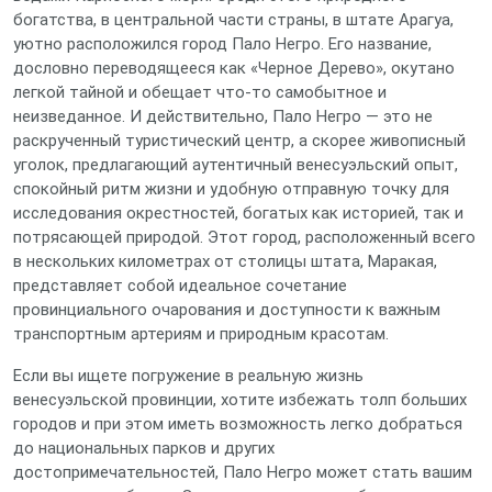
богатства, в центральной части страны, в штате Арагуа,
уютно расположился город Пало Негро. Его название,
дословно переводящееся как «Черное Дерево», окутано
легкой тайной и обещает что-то самобытное и
неизведанное. И действительно, Пало Негро — это не
раскрученный туристический центр, а скорее живописный
уголок, предлагающий аутентичный венесуэльский опыт,
спокойный ритм жизни и удобную отправную точку для
исследования окрестностей, богатых как историей, так и
потрясающей природой. Этот город, расположенный всего
в нескольких километрах от столицы штата, Маракая,
представляет собой идеальное сочетание
провинциального очарования и доступности к важным
транспортным артериям и природным красотам.
Если вы ищете погружение в реальную жизнь
венесуэльской провинции, хотите избежать толп больших
городов и при этом иметь возможность легко добраться
до национальных парков и других
достопримечательностей, Пало Негро может стать вашим