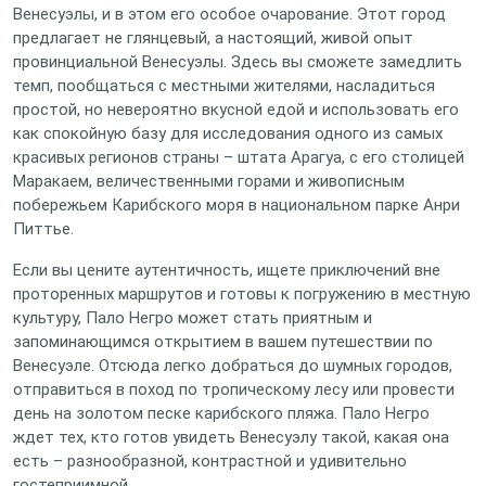
Венесуэлы, и в этом его особое очарование. Этот город
предлагает не глянцевый, а настоящий, живой опыт
провинциальной Венесуэлы. Здесь вы сможете замедлить
темп, пообщаться с местными жителями, насладиться
простой, но невероятно вкусной едой и использовать его
как спокойную базу для исследования одного из самых
красивых регионов страны – штата Арагуа, с его столицей
Маракаем, величественными горами и живописным
побережьем Карибского моря в национальном парке Анри
Питтье.
Если вы цените аутентичность, ищете приключений вне
проторенных маршрутов и готовы к погружению в местную
культуру, Пало Негро может стать приятным и
запоминающимся открытием в вашем путешествии по
Венесуэле. Отсюда легко добраться до шумных городов,
отправиться в поход по тропическому лесу или провести
день на золотом песке карибского пляжа. Пало Негро
ждет тех, кто готов увидеть Венесуэлу такой, какая она
есть – разнообразной, контрастной и удивительно
гостеприимной.