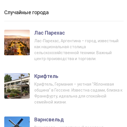
Случайные города
Лас Парехас
Лас-Парехас, Аргентина – город, известный
как национальная столица
сельскохозяйственной техники. Важный
центр производства и торговли.
Крифтель
Крифтель, Германия – уютная "Яблоневая
община" в Гессене. Известна садами, близка к
Франкфурту, идеальна для спокойной
семейной жизни.
Варнсвельд