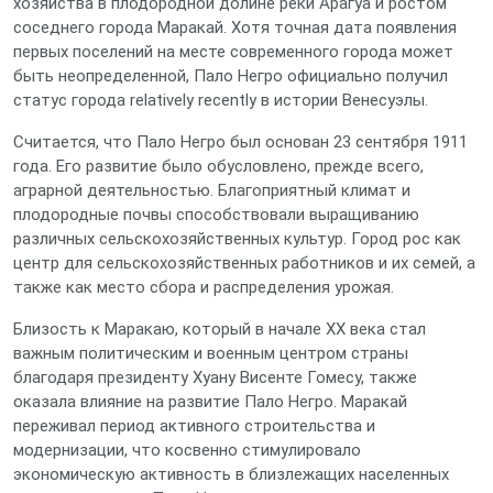
хозяйства в плодородной долине реки Арагуа и ростом
соседнего города Маракай. Хотя точная дата появления
первых поселений на месте современного города может
быть неопределенной, Пало Негро официально получил
статус города relatively recently в истории Венесуэлы.
Считается, что Пало Негро был основан 23 сентября 1911
года. Его развитие было обусловлено, прежде всего,
аграрной деятельностью. Благоприятный климат и
плодородные почвы способствовали выращиванию
различных сельскохозяйственных культур. Город рос как
центр для сельскохозяйственных работников и их семей, а
также как место сбора и распределения урожая.
Близость к Маракаю, который в начале XX века стал
важным политическим и военным центром страны
благодаря президенту Хуану Висенте Гомесу, также
оказала влияние на развитие Пало Негро. Маракай
переживал период активного строительства и
модернизации, что косвенно стимулировало
экономическую активность в близлежащих населенных