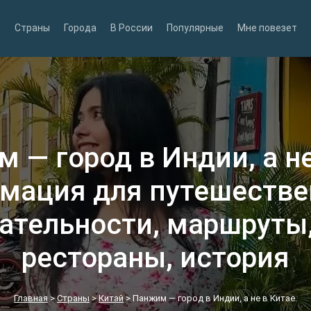
Страны
Города
В России
Популярные
Мне повезет
 — город в Индии, а не
мация для путешестве
ательности, маршруты,
рестораны, история
Главная
>
Страны
>
Китай
>
Панжим — город в Индии, а не в Китае.