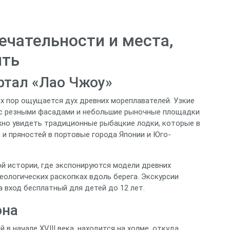
чательности и места,
ить
ртал «Лао Чжоу»
х пор ощущается дух древних мореплавателей. Узкие
с резными фасадами и небольшие рыночные площадки
но увидеть традиционные рыбацкие лодки, которые в
и пряностей в портовые города Японии и Юго-
й истории, где экспонируются модели древних
еологических раскопках вдоль берега. Экскурсии
а вход бесплатный для детей до 12 лет.
она
в начале XVIII века, находится на холме, откуда