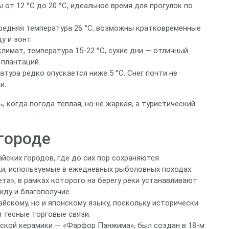
от 12 °C до 20 °C, идеальное время для прогулок по
средняя температура 26 °C, возможны кратковременные
у и зонт.
имат, температура 15‑22 °C, сухие дни — отличный
 плантаций.
атура редко опускается ниже 5 °C. Снег почти не
и.
 когда погода теплая, но не жаркая, а туристический
городе
йских городов, где до сих пор сохраняются
и, используемые в ежедневных рыболовных походах.
а», в рамках которого на берегу реки устанавливают
ду и благополучие.
йскому, но и японскому языку, поскольку исторически
 тесные торговые связи.
ской керамики — «Фарфор Панжима», был создан в 18‑м