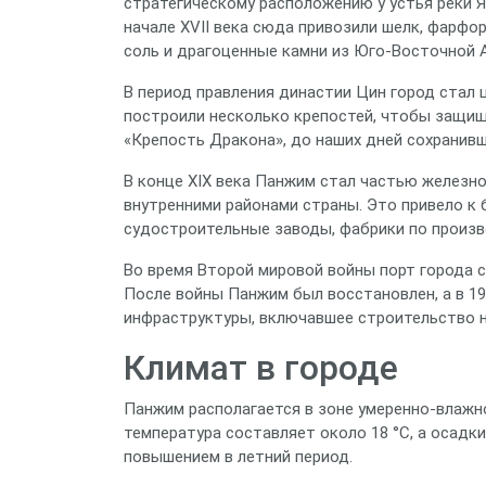
стратегическому расположению у устья реки 
начале XVII века сюда привозили шелк, фарфор
соль и драгоценные камни из Юго‑Восточной А
В период правления династии Цин город стал 
построили несколько крепостей, чтобы защища
«Крепость Дракона», до наших дней сохранивш
В конце XIX века Панжим стал частью железн
внутренними районами страны. Это привело к
судостроительные заводы, фабрики по произв
Во время Второй мировой войны порт города 
После войны Панжим был восстановлен, а в 1
инфраструктуры, включавшее строительство но
Климат в городе
Панжим располагается в зоне умеренно‑влажн
температура составляет около 18 °C, а осадк
повышением в летний период.