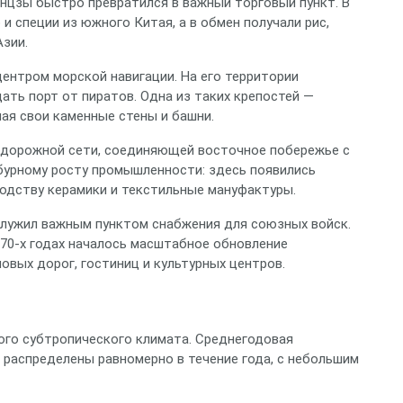
Янцзы быстро превратился в важный торговый пункт. В
 и специи из южного Китая, а в обмен получали рис,
зии.
центром морской навигации. На его территории
ть порт от пиратов. Одна из таких крепостей —
ая свои каменные стены и башни.
одорожной сети, соединяющей восточное побережье с
 бурному росту промышленности: здесь появились
одству керамики и текстильные мануфактуры.
служил важным пунктом снабжения для союзных войск.
970‑х годах началось масштабное обновление
вых дорог, гостиниц и культурных центров.
ого субтропического климата. Среднегодовая
и распределены равномерно в течение года, с небольшим