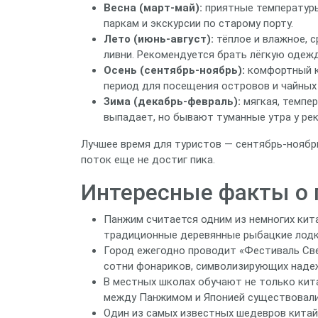
Весна (март‑май):
приятные температуры 
паркам и экскурсии по старому порту.
Лето (июнь‑август):
тёплое и влажное, 
ливни. Рекомендуется брать лёгкую одежд
Осень (сентябрь‑ноябрь):
комфортный кл
период для посещения островов и чайных
Зима (декабрь‑февраль):
мягкая, темпер
выпадает, но бывают туманные утра у рек
Лучшее время для туристов — сентябрь‑ноябрь,
поток еще не достиг пика.
Интересные факты о 
Панжим считается одним из немногих кита
традиционные деревянные рыбацкие лодк
Город ежегодно проводит «Фестиваль Свет
сотни фонариков, символизирующих надеж
В местных школах обучают не только кита
между Панжимом и Японией существовали
Один из самых известных шедевров китай