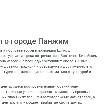
я о городе Панжим
ый портовый город в провинции Цзянсу,
о от устья, где река встречается с Восточно-Китайским
на человек, а площадь составляет около 150 км².
м древних традиций и современных достижений, что
ля туристов, желающих познакомиться с культурой и
й центр: здесь построены новые гостиничные
 а старинные улочки сохраняют атмосферу прошлых
ении главных железных и автодорожных магистралей, а
 центра, что упрощает прибытие как из других