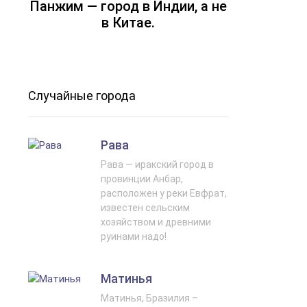
Панжим — город в Индии, а не
в Китае.
Случайные города
Рава
Рава — иракский город в
провинции Анбар,
расположен у реки Евфрат,
известен сельским
хозяйством и древними
руинами надо!
Матинья
Матинья, Бразилия –