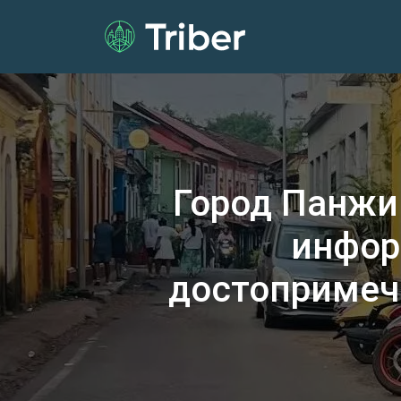
Город Панжим
инфор
достопримеч