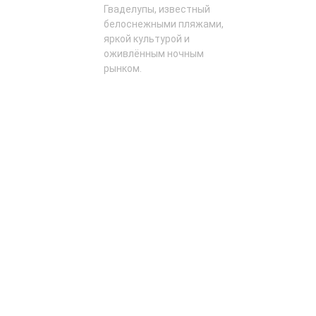
Гваделупы, известный
белоснежными пляжами,
яркой культурой и
оживлённым ночным
рынком.