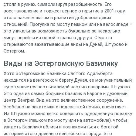
стоял в руинах, символизируя разобщенность. Его
восстановление и торжественное открытие в 2001 году
стало важным шагом в развитии добрососедских
отношений. Прогулка по мосту пешком или на велосипеде –
это уникальная возможность буквально за несколько
минут перейти из одной страны в другую. С моста
открываются захватывающие виды на Дунай, Штурово и
Эстергом.
Виды на Эстергомскую Базилику
Хотя Эстергомская Базилика Святого Адальберта
находится на венгерском берегу Дуная, ее монументальный
купол является неотъемлемой частью панорамы Штурово.
Это одна из самых больших базилик в Европе и духовный
центр Венгрии. Вид на это величественное сооружение,
особенно на закате или с подсветкой ночью, впечатляет.
Из Штурово можно легко совершить однодневную поездку
в Эстергом (пешком по мосту или на автомобиле), чтобы
увидеть Базилику вблизи и познакомиться с богатой
историей этого древнего венгерского города. Это