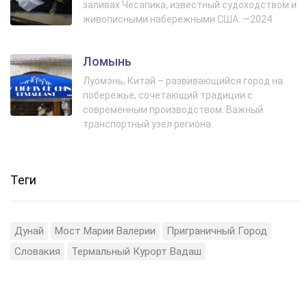
заливах Чесапика, известный судоходством и
живописными набережными США. —2024
Ломынь
Луомэнь, Китай – развивающийся город на
побережье, сочетающий традиции с
современным производством. Важный
транспортный узел региона.
Теги
Дунай
Мост Марии Валерии
Приграничный Город
Словакия
Термальный Курорт Вадаш