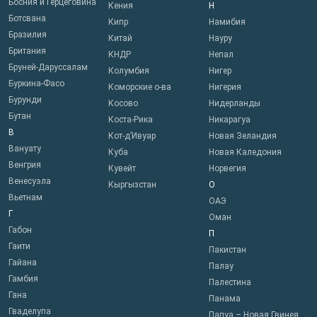
Босния и Герцеговина
Кения
Н
Ботсвана
Кипр
Намибия
Бразилия
Китай
Науру
Британия
КНДР
Непал
Бруней-Даруссалам
Колумбия
Нигер
Буркина-Фасо
Коморские о-ва
Нигерия
Бурунди
Косово
Нидерланды
Бутан
Коста-Рика
Никарагуа
В
Кот-д’Ивуар
Новая Зеландия
Вануату
Куба
Новая Каледония
Венгрия
Кувейт
Норвегия
Венесуэла
Кыргызстан
О
Вьетнам
ОАЭ
Г
Оман
Габон
П
Гаити
Пакистан
Гайана
Палау
Гамбия
Палестина
Гана
Панама
Гваделупа
Папуа – Новая Гвинея