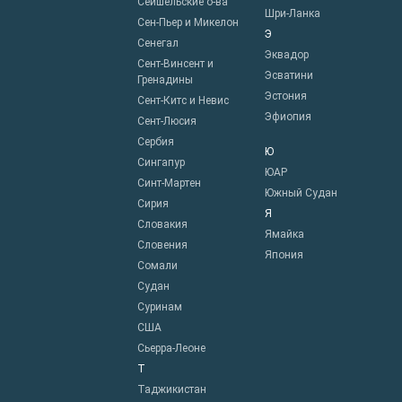
Сейшельские о-ва
Шри-Ланка
Сен-Пьер и Микелон
Э
Сенегал
Эквадор
Сент-Винсент и
Эсватини
Гренадины
Эстония
Сент-Китс и Невис
Эфиопия
Сент-Люсия
Сербия
Ю
Сингапур
ЮАР
Синт-Мартен
Южный Судан
Сирия
Я
Словакия
Ямайка
Словения
Япония
Сомали
Судан
Суринам
США
Сьерра-Леоне
Т
Таджикистан