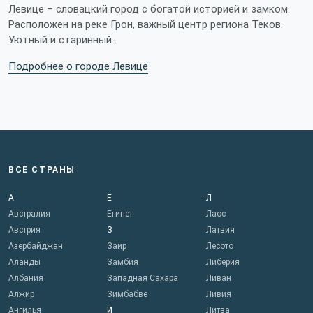
Левице – словацкий город с богатой историей и замком.
Расположен на реке Грон, важный центр региона Теков.
Уютный и старинный.
Подробнее о городе Левице
ВСЕ СТРАНЫ
А
Е
Л
Австралия
Египет
Лаос
Австрия
З
Латвия
Азербайджан
Заир
Лесото
Аланды
Замбия
Либерия
Албания
Западная Сахара
Ливан
Алжир
Зимбабве
Ливия
Ангилья
И
Литва