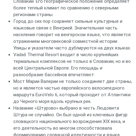
Словакии. Его географическое положение определяет
более теплый климат по сравнению с северными
регионами страны.
Город до сих пор сохраняет сильные культурные и
языковые связи с Венгрией. Значительная часть
населения говорит на венгерском языке, что является
отражением многовековой совместной истории.
Улицы и указатели часто дублируются на двух языках.
Vadaš Thermal Resort входит в число крупнейших
термальных комплексов не только в Словакии, но и во
всей Центральной Европе. Его площадь и
разнообразие бассейнов впечатляют.
Мост Марии Валерии не только соединяет две страны,
но и является частью европейского велосипедного
маршрута EuroVelo 6, который проходит от Атлантики
до Черного моря вдоль крупных рек.
Название «Штурово» выбрано в честь Людовита
Штура не случайно. Он был одной из ключевых фигур
словацкого национального возрождения XIX века, и
его деятельность во многом способствовала
формированию словацкой идентичности и языка.