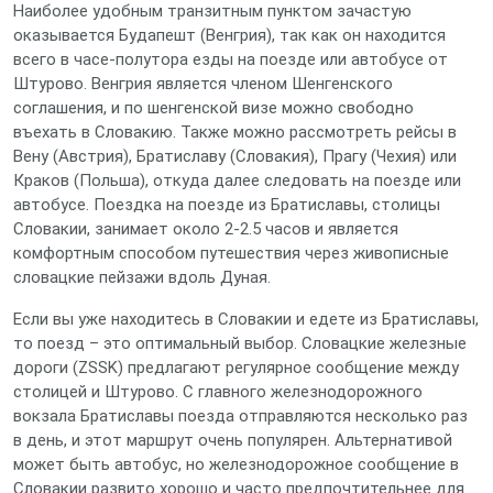
Наиболее удобным транзитным пунктом зачастую
оказывается Будапешт (Венгрия), так как он находится
всего в часе-полутора езды на поезде или автобусе от
Штурово. Венгрия является членом Шенгенского
соглашения, и по шенгенской визе можно свободно
въехать в Словакию. Также можно рассмотреть рейсы в
Вену (Австрия), Братиславу (Словакия), Прагу (Чехия) или
Краков (Польша), откуда далее следовать на поезде или
автобусе. Поездка на поезде из Братиславы, столицы
Словакии, занимает около 2-2.5 часов и является
комфортным способом путешествия через живописные
словацкие пейзажи вдоль Дуная.
Если вы уже находитесь в Словакии и едете из Братиславы,
то поезд – это оптимальный выбор. Словацкие железные
дороги (ZSSK) предлагают регулярное сообщение между
столицей и Штурово. С главного железнодорожного
вокзала Братиславы поезда отправляются несколько раз
в день, и этот маршрут очень популярен. Альтернативой
может быть автобус, но железнодорожное сообщение в
Словакии развито хорошо и часто предпочтительнее для