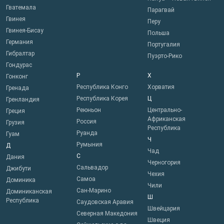
Гватемала
Парагвай
Гвинея
Перу
Гвинея-Бисау
Польша
Германия
Португалия
Гибралтар
Пуэрто-Рико
Гондурас
Р
Х
Гонконг
Республика Конго
Хорватия
Гренада
Республика Корея
Ц
Гренландия
Реюньон
Центрально-
Греция
Африканская
Россия
Грузия
Республика
Руанда
Гуам
Ч
Румыния
Д
Чад
С
Дания
Черногория
Сальвадор
Джибути
Чехия
Самоа
Доминика
Чили
Сан-Марино
Доминиканская
Ш
Республика
Саудовская Аравия
Швейцария
Северная Македония
Швеция