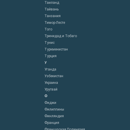
Таиланд
Тайвань
Танзания
Тимор-Лесте
Того
Тринидад и Тобаго
Тунис
Туркменистан
Турция
У
Уганда
Узбекистан
Украина
Уругвай
Ф
Фиджи
Филиппины
Финляндия
Франция
Французская Полинезия