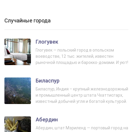
Случайные города
Глогувек
Глогувек — польский город в опольском
воеводстве, 12 тыс. жителей, известен
рыночной площадью и барокко-домами. И уют!
Биласпур
Биласпур, Индия – крупный железнодорожный
и промышленный центр штата Чхаттисгарх,
известный добычей угля и богатой культурой.
Абердин
Абердин, штат Мэриленд — портовый город на