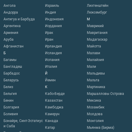
Ангола
Израиль
Лихтенштейн
Андорра
Индия
Люксембург
Антигуа и Барбуда
Индонезия
М
Аргентина
Иордания
Маврикий
Армения
Ирак
Мавритания
Аруба
Иран
Мадагаскар
Афганистан
Ирландия
Майотта
Б
Исландия
Малави
Багамы
Испания
Малайзия
Бангладеш
Италия
Мали
Барбадос
Й
Мальдивы
Беларусь
Йемен
Мальта
Белиз
К
Мартиника
Бельгия
Кабо-Верде
Маршалловы Острова
Бенин
Казахстан
Мексика
Болгария
Камбоджа
Мозамбик
Боливия
Камерун
Молдова
Бонайре, Синт-Эстатиус
Канада
Монголия
и Саба
Катар
Мьянма (Бирма)