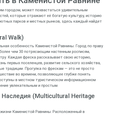
ить в Каменистой Равнине
шим городом, может похвастаться удивительным
тей, которые отражают её богатую культуру, историю
уютных парков и местных рынков, здесь каждый найдет
al Walk)
альная особенность Каменистой Равнины. Город по праву
 более чем 30 потрясающим настенным росписям,
тру. Каждая фреска рассказывает свою историю,
знь первых поселенцев, развитие сельского хозяйства,
ые традиции. Прогулка по фрескам — это не просто
ешествие во времени, позволяющее глубже понять
доступны в местном туристическом информационном
чение увлекательным и простым.
аследия (Multicultural Heritage
 жизни Каменистой Равнины. Расположенный в