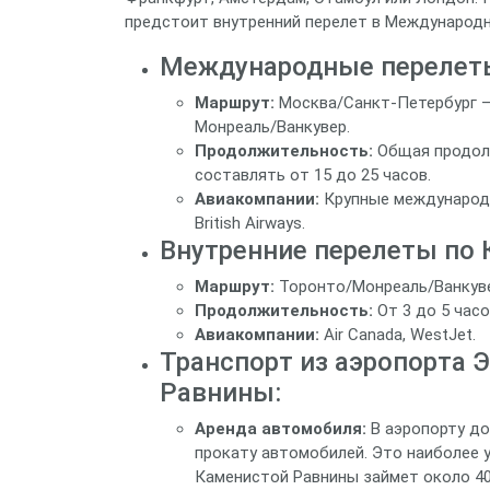
предстоит внутренний перелет в Международн
Международные перелет
Маршрут:
Москва/Санкт-Петербург –
Монреаль/Ванкувер.
Продолжительность:
Общая продолж
составлять от 15 до 25 часов.
Авиакомпании:
Крупные международны
British Airways.
Внутренние перелеты по 
Маршрут:
Торонто/Монреаль/Ванкуве
Продолжительность:
От 3 до 5 часо
Авиакомпании:
Air Canada, WestJet.
Транспорт из аэропорта 
Равнины:
Аренда автомобиля:
В аэропорту до
прокату автомобилей. Это наиболее 
Каменистой Равнины займет около 40-