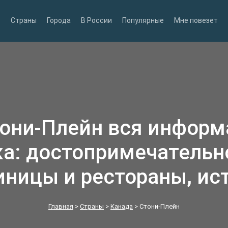
Страны
Города
В России
Популярные
Мне повезет
тони-Плейн вся информ
а: достопримечательн
иницы и рестораны, ис
Главная
>
Страны
>
Канада
>
Стони-Плейн