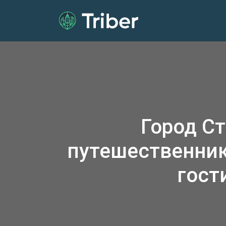
Город С
путешественник
гост