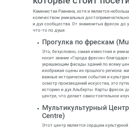
которые стоит посет
Каменистая Равнина, хотя и является неболь
количеством уникальных достопримечательнос
и дух сообщества. От знаменитых фресок до 
что-то по душе.
Прогулка по фрескам (Mur
Это, безусловно, самая известная и уник
носит звание «Города фресок» благодаря
украшающим фасады зданий по всему цен
изображая сцены из прошлого региона: жи
важные исторические события и культурн
осмотр произведений искусства, это пут
историю и дух Альберты. Карты фресок 
центре, что делает самостоятельное изу
Мультикультурный Центр Н
Centre)
Этот центр является сердцем культурной