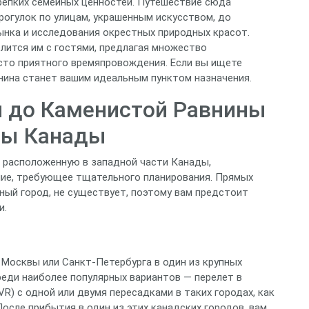
епких семейных ценностей. Путешествие сюда
огулок по улицам, украшенным искусством, до
нка и исследования окрестных природных красот.
лится им с гостями, предлагая множество
сто приятного времяпровождения. Если вы ищете
нина станет вашим идеальным пунктом назначения.
я до Каменистой Равнины
ицы Канады
, расположенную в западной части Канады,
ние, требующее тщательного планирования. Прямых
ный город, не существует, поэтому вам предстоит
и.
 Москвы или Санкт-Петербурга в один из крупных
реди наиболее популярных вариантов — перелет в
VR) с одной или двумя пересадками в таких городах, как
осле прибытия в один из этих канадских городов, вам