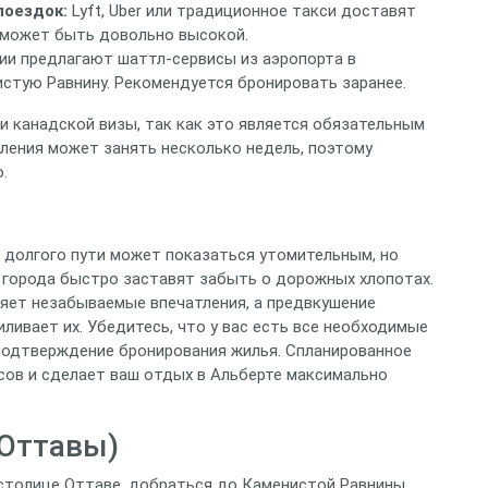
поездок:
Lyft, Uber или традиционное такси доставят
 может быть довольно высокой.
и предлагают шаттл-сервисы из аэропорта в
стую Равнину. Рекомендуется бронировать заранее.
и канадской визы, так как это является обязательным
мления может занять несколько недель, поэтому
.
 долгого пути может показаться утомительным, но
 города быстро заставят забыть о дорожных хлопотах.
яет незабываемые впечатления, а предвкушение
иливает их. Убедитесь, что у вас есть все необходимые
подтверждение бронирования жилья. Спланированное
ов и сделает ваш отдых в Альберте максимально
 Оттавы)
в столице Оттаве, добраться до Каменистой Равнины