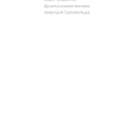
франконскими винами,
природой Оденвальда.