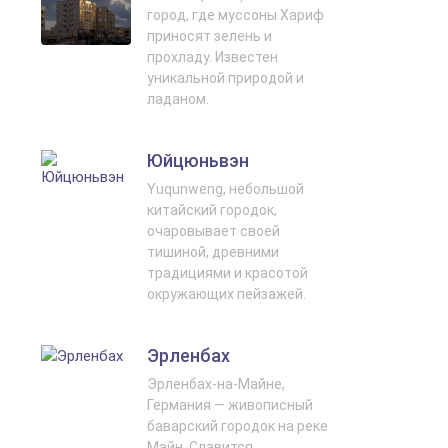
город, где муссоны Хариф
приносят зелень и
прохладу. Известен
уникальной природой и
ладаном.
Юйцюньвэн
Yuqunweng, небольшой
китайский городок,
очаровывает своей
тишиной, древними
традициями и красотой
окружающих пейзажей.
Эрленбах
Эрленбах-на-Майне,
Германия — живописный
баварский городок на реке
Майн. Славится