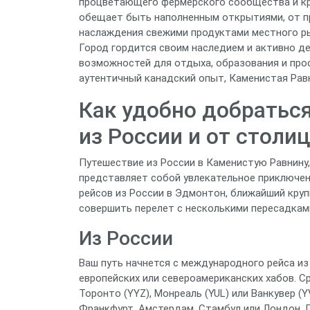
процветающего фермерского сообщества и кр
обещает быть наполненным открытиями, от пр
наслаждения свежими продуктами местного ры
Город гордится своим наследием и активно де
возможностей для отдыха, образования и про
аутентичный канадский опыт, Каменистая Рав
Как удобно добратьс
из России и от стол
Путешествие из России в Каменистую Равнину
представляет собой увлекательное приключе
рейсов из России в Эдмонтон, ближайший круп
совершить перелет с несколькими пересадкам
Из России
Ваш путь начнется с международного рейса из
европейских или североамериканских хабов. С
Торонто (YYZ), Монреаль (YUL) или Ванкувер (Y
Франкфурт, Амстердам, Стамбул или Лондон. П