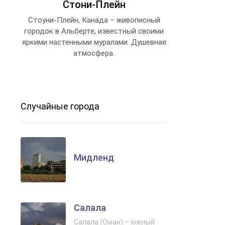
Стони-Плейн
Стоуни-Плейн, Канада – живописный
городок в Альберте, известный своими
яркими настенными муралами. Душевная
атмосфера.
Случайные города
Мидленд
Салала
Салала (Оман) – южный