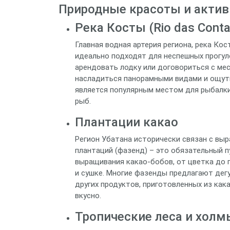
Природные красоты и акти
Река Косты (Rio das Conta
Главная водная артерия региона, река Кос
идеально подходят для неспешных прогул
арендовать лодку или договориться с ме
насладиться панорамными видами и ощут
является популярным местом для рыбалк
рыб.
Плантации какао
Регион Убатана исторически связан с выр
плантаций (фазенд) – это обязательный 
выращивания какао-бобов, от цветка до г
и сушке. Многие фазенды предлагают дег
других продуктов, приготовленных из кака
вкусно.
Тропические леса и холм