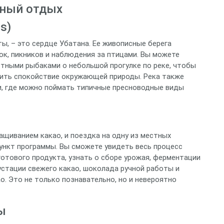
вный отдых
s)
ты, – это сердце Убатана. Ее живописные берега
ок, пикников и наблюдения за птицами. Вы можете
стными рыбаками о небольшой прогулке по реке, чтобы
ить спокойствие окружающей природы. Река также
и, где можно поймать типичные пресноводные виды
ащиванием какао, и поездка на одну из местных
пункт программы. Вы сможете увидеть весь процесс
отового продукта, узнать о сборе урожая, ферментации
устации свежего какао, шоколада ручной работы и
о. Это не только познавательно, но и невероятно
ы