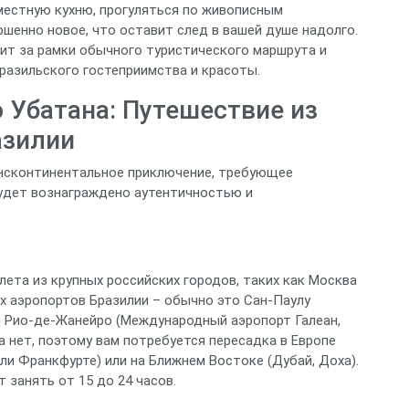
местную кухню, прогуляться по живописным
шенно новое, что оставит след в вашей душе надолго.
ит за рамки обычного туристического маршрута и
азильского гостеприимства и красоты.
 Убатана: Путешествие из
азилии
ансконтинентальное приключение, требующее
будет вознаграждено аутентичностью и
ета из крупных российских городов, таких как Москва
х аэропортов Бразилии – обычно это Сан-Паулу
и Рио-де-Жанейро (Международный аэропорт Галеан,
а нет, поэтому вам потребуется пересадка в Европе
ли Франкфурте) или на Ближнем Востоке (Дубай, Доха).
 занять от 15 до 24 часов.