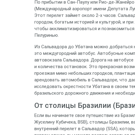
По прибытии в Сан-Паулу или Рио-де-Жанейро
(Международный аэропорт имени Депутата Луи
Этот перелет займет около 2-х часов. Сальва
городом, богатым историей и культурой, и при
чтобы акклиматизироваться и познакомиться 
Пелуринью.
Из Сальвадора до Убатана можно добраться 
это междугородний автобус. Автобусные комп
автовокзала Сальвадора. Дорога на автобусе 
и количества остановок. Это прекрасная воз
проезжая мимо небольших городков, плантаци
арендовать автомобиль в Сальвадоре, что д
исследовать окрестности Убатана в своем те
бразильского дорожного движения и необходи
От столицы Бразилии (Браз
Если вы начинаете свое путешествие из Браз
Жуселину Кубичека, BSB), столицы Бразилии, 
внутренний перелет в Сальвадор (SSA), которы