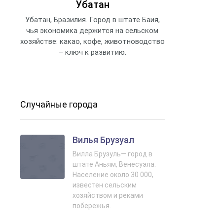
Убатан
Убатан, Бразилия. Город в штате Баия,
чья экономика держится на сельском
хозяйстве: какао, кофе, животноводство
– ключ к развитию.
Случайные города
Вилья Брузуал
Вилла Брузуль— город в
штате Аньям, Венесуэла.
Население около 30 000,
известен сельским
хозяйством и реками
побережья.