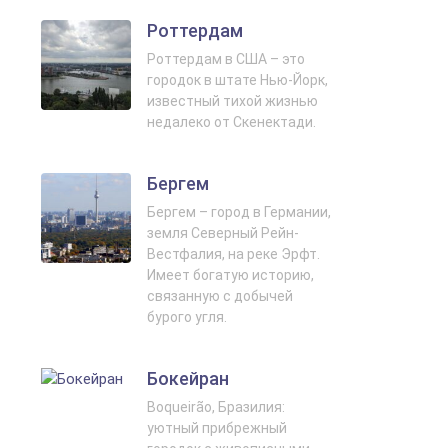
Роттердам
Роттердам в США – это
городок в штате Нью-Йорк,
известный тихой жизнью
недалеко от Скенектади.
Бергем
Бергем – город в Германии,
земля Северный Рейн-
Вестфалия, на реке Эрфт.
Имеет богатую историю,
связанную с добычей
бурого угля.
Бокейран
Boqueirão, Бразилия:
уютный прибрежный