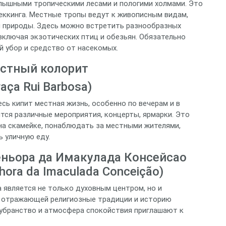
ышными тропическими лесами и пологими холмами. Это
реккинга. Местные тропы ведут к живописным видам,
 природы. Здесь можно встретить разнообразных
включая экзотических птиц и обезьян. Обязательно
й убор и средство от насекомых.
естный колорит
ça Rui Barbosa)
сь кипит местная жизнь, особенно по вечерам и в
тся различные мероприятия, концерты, ярмарки. Это
на скамейке, понаблюдать за местными жителями,
 уличную еду.
еньора да Имакулада Консейсао
nhora da Imaculada Conceição)
а является не только духовным центром, но и
 отражающей религиозные традиции и историю
е убранство и атмосфера спокойствия приглашают к