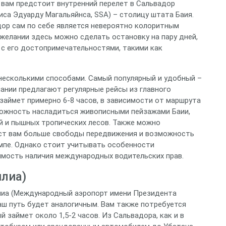
 вам предстоит внутренний перелет в Сальвадор
са Эдуарду Магальяйнса, SSA) – столицу штата Баия.
дор сам по себе является невероятно колоритным
 желании здесь можно сделать остановку на пару дней,
с его достопримечательностями, такими как
несколькими способами. Самый популярный и удобный –
ании предлагают регулярные рейсы из главного
займет примерно 6-8 часов, в зависимости от маршрута
можность насладиться живописными пейзажами Баии,
й и пышных тропических лесов. Также можно
аст вам больше свободы передвижения и возможность
мпе. Однако стоит учитывать особенности
мость наличия международных водительских прав.
илиа)
илиа (Международный аэропорт имени Президента
ваш путь будет аналогичным. Вам также потребуется
й займет около 1,5-2 часов. Из Сальвадора, как и в