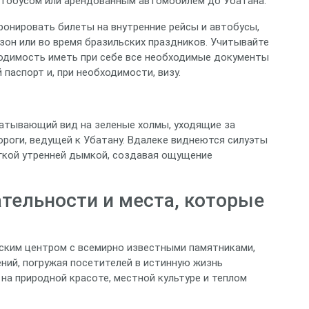
втобусом или арендованным автомобилем до Убатана.
ронировать билеты на внутренние рейсы и автобусы,
зон или во время бразильских праздников. Учитывайте
ходимость иметь при себе все необходимые документы
паспорт и, при необходимости, визу.
атывающий вид на зеленые холмы, уходящие за
ороги, ведущей к Убатану. Вдалеке виднеются силуэты
егкой утренней дымкой, создавая ощущение
тельности и места, которые
еским центром с всемирно известными памятниками,
ний, погружая посетителей в истинную жизнь
 на природной красоте, местной культуре и теплом