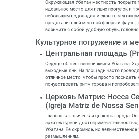
Окружающая Убатан местность покрыта п
идеальное место для пеших прогулок и т
небольшим водопадам и скрытым уголкам
представителей местной флоры и фауны, 
возьмите с собой удобную обувь, головно
Культурное погружение и м
Центральная площадь (Pra
Сердце общественной жизни Убатана. Зде
выходные дни. На площади часто проводя
отличное место, чтобы просто посидеть 
почувствовать ритм города и попробовать
Церковь Матрис Носса С
(Igreja Matriz de Nossa Se
Главная католическая церковь города. Он
архитектурной достопримечательностью,
Убатана. Ее скромное, но величественно
размышлениям.