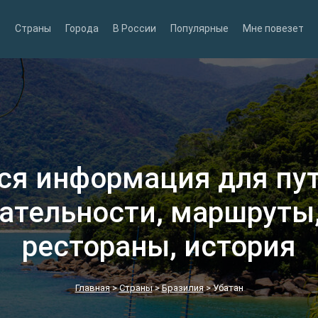
Страны
Города
В России
Популярные
Мне повезет
вся информация для пу
ательности, маршруты,
рестораны, история
Главная
>
Страны
>
Бразилия
>
Убатан