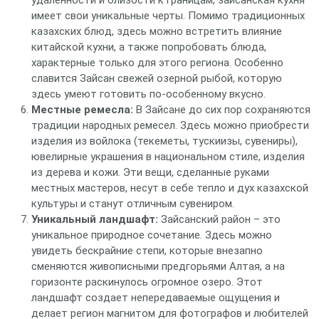
удаленности и близости к границам, зайсанская кухня
имеет свои уникальные черты. Помимо традиционных
казахских блюд, здесь можно встретить влияние
китайской кухни, а также попробовать блюда,
характерные только для этого региона. Особенно
славится Зайсан свежей озерной рыбой, которую
здесь умеют готовить по-особенному вкусно.
Местные ремесла:
В Зайсане до сих пор сохраняются
традиции народных ремесел. Здесь можно приобрести
изделия из войлока (текеметы, тускиизы, сувениры),
ювелирные украшения в национальном стиле, изделия
из дерева и кожи. Эти вещи, сделанные руками
местных мастеров, несут в себе тепло и дух казахской
культуры и станут отличным сувениром.
Уникальный ландшафт:
Зайсанский район – это
уникальное природное сочетание. Здесь можно
увидеть бескрайние степи, которые внезапно
сменяются живописными предгорьями Алтая, а на
горизонте раскинулось огромное озеро. Этот
ландшафт создает непередаваемые ощущения и
делает регион магнитом для фотографов и любителей