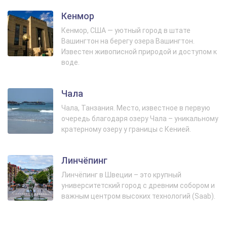
Кенмор
Кенмор, США — уютный город в штате
Вашингтон на берегу озера Вашингтон.
Известен живописной природой и доступом к
воде.
Чала
Чала, Танзания. Место, известное в первую
очередь благодаря озеру Чала – уникальному
кратерному озеру у границы с Кенией.
Линчёпинг
Линчёпинг в Швеции – это крупный
университетский город с древним собором и
важным центром высоких технологий (Saab).