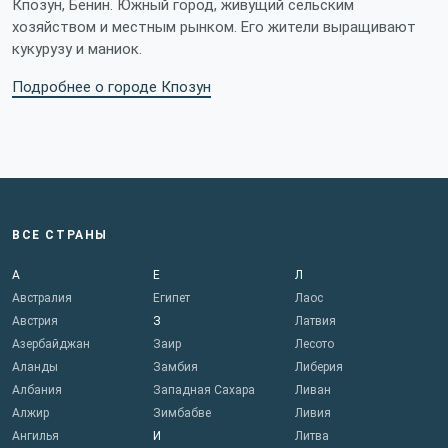
Кпозун, Бенин. Южный город, живущий сельским
хозяйством и местным рынком. Его жители выращивают
кукурузу и маниок.
Подробнее о городе Кпозун
ВСЕ СТРАНЫ
А
Е
Л
Австралия
Египет
Лаос
Австрия
З
Латвия
Азербайджан
Заир
Лесото
Аланды
Замбия
Либерия
Албания
Западная Сахара
Ливан
Алжир
Зимбабве
Ливия
Ангилья
И
Литва