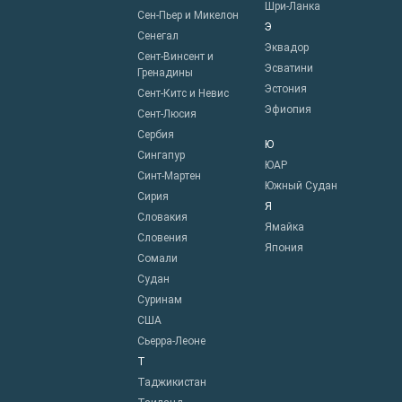
Шри-Ланка
Сен-Пьер и Микелон
Э
Сенегал
Эквадор
Сент-Винсент и
Эсватини
Гренадины
Эстония
Сент-Китс и Невис
Эфиопия
Сент-Люсия
Сербия
Ю
Сингапур
ЮАР
Синт-Мартен
Южный Судан
Сирия
Я
Словакия
Ямайка
Словения
Япония
Сомали
Судан
Суринам
США
Сьерра-Леоне
Т
Таджикистан