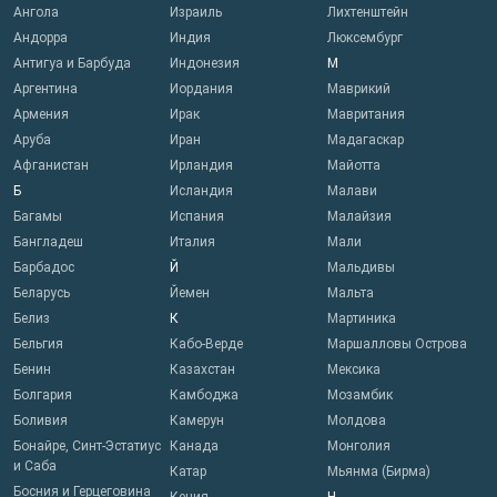
Ангола
Израиль
Лихтенштейн
Андорра
Индия
Люксембург
Антигуа и Барбуда
Индонезия
М
Аргентина
Иордания
Маврикий
Армения
Ирак
Мавритания
Аруба
Иран
Мадагаскар
Афганистан
Ирландия
Майотта
Б
Исландия
Малави
Багамы
Испания
Малайзия
Бангладеш
Италия
Мали
Барбадос
Й
Мальдивы
Беларусь
Йемен
Мальта
Белиз
К
Мартиника
Бельгия
Кабо-Верде
Маршалловы Острова
Бенин
Казахстан
Мексика
Болгария
Камбоджа
Мозамбик
Боливия
Камерун
Молдова
Бонайре, Синт-Эстатиус
Канада
Монголия
и Саба
Катар
Мьянма (Бирма)
Босния и Герцеговина