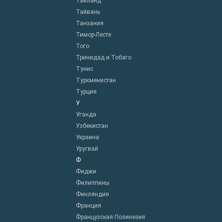
Таиланд
Тайвань
Танзания
Тимор-Лесте
Того
Тринидад и Тобаго
Тунис
Туркменистан
Турция
У
Уганда
Узбекистан
Украина
Уругвай
Ф
Фиджи
Филиппины
Финляндия
Франция
Французская Полинезия