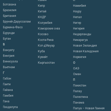
Кения
Н
Ботсвана
Кипр
Намибия
Бразилия
Китай
Науру
Британия
КНДР
Непал
Бруней-Даруссалам
Колумбия
Нигер
Буркина-Фасо
Коморские о-ва
Нигерия
Бурунди
Косово
Нидерланды
Бутан
Коста-Рика
Никарагуа
В
Кот-д’Ивуар
Новая Зеландия
Вануату
Куба
Новая Каледония
Венгрия
Кувейт
Норвегия
Венесуэла
Кыргызстан
О
Вьетнам
ОАЭ
Г
Оман
Габон
П
Гаити
Пакистан
Гайана
Палау
Гамбия
Палестина
Гана
Панама
Гваделупа
Папуа – Новая Гвинея