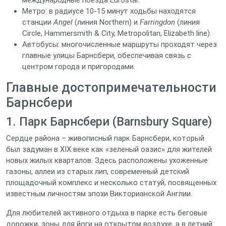
международные поезда Eurostar.
Метро: в радиусе 10‑15 минут ходьбы находятся
станции
Angel
(линия Northern) и
Farringdon
(линия
Circle, Hammersmith & City, Metropolitan, Elizabeth line).
Автобусы: многочисленные маршруты проходят через
главные улицы Барнсбери, обеспечивая связь с
центром города и пригородами.
Главные достопримечательности
Барнсбери
1. Парк Барнсбери (Barnsbury Square)
Сердце района – живописный парк Барнсбери, который
был задуман в XIX веке как «зеленый оазис» для жителей
новых жилых кварталов. Здесь расположены ухоженные
газоны, аллеи из старых лип, современный детский
площадочный комплекс и несколько статуй, посвященных
известным личностям эпохи Викторианской Англии.
Для любителей активного отдыха в парке есть беговые
дорожки, зоны для йоги на открытом воздухе, а в летний