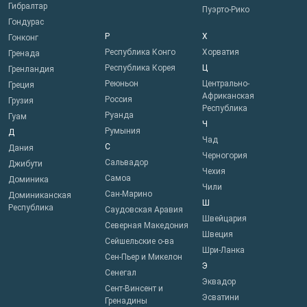
Гибралтар
Пуэрто-Рико
Гондурас
Р
Х
Гонконг
Республика Конго
Хорватия
Гренада
Республика Корея
Ц
Гренландия
Реюньон
Центрально-
Греция
Африканская
Россия
Грузия
Республика
Руанда
Гуам
Ч
Румыния
Д
Чад
С
Дания
Черногория
Сальвадор
Джибути
Чехия
Самоа
Доминика
Чили
Сан-Марино
Доминиканская
Ш
Республика
Саудовская Аравия
Швейцария
Северная Македония
Швеция
Сейшельские о-ва
Шри-Ланка
Сен-Пьер и Микелон
Э
Сенегал
Эквадор
Сент-Винсент и
Эсватини
Гренадины