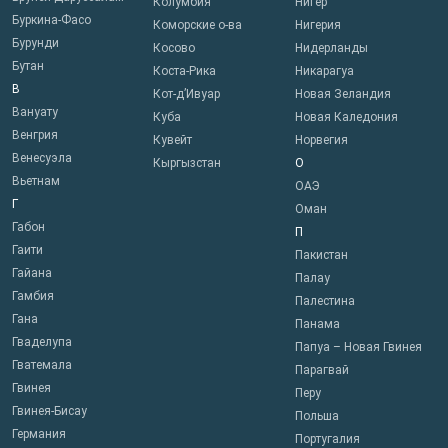
Колумбия
Нигер
Буркина-Фасо
Коморские о-ва
Нигерия
Бурунди
Косово
Нидерланды
Бутан
Коста-Рика
Никарагуа
В
Кот-д’Ивуар
Новая Зеландия
Вануату
Куба
Новая Каледония
Венгрия
Кувейт
Норвегия
Венесуэла
Кыргызстан
О
Вьетнам
ОАЭ
Г
Оман
Габон
П
Гаити
Пакистан
Гайана
Палау
Гамбия
Палестина
Гана
Панама
Гваделупа
Папуа – Новая Гвинея
Гватемала
Парагвай
Гвинея
Перу
Гвинея-Бисау
Польша
Германия
Португалия