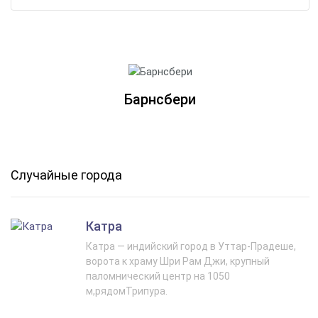
Барнсбери
Случайные города
Катра
Катра — индийский город в Уттар-Прадеше,
ворота к храму Шри Рам Джи, крупный
паломнический центр на 1050
м,рядомТрипура.