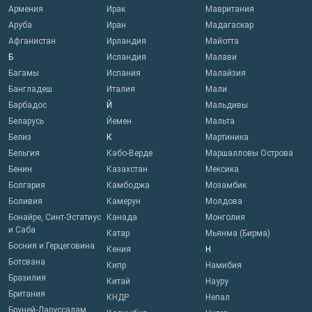
Армения
Ирак
Мавритания
Аруба
Иран
Мадагаскар
Афганистан
Ирландия
Майотта
Б
Исландия
Малави
Багамы
Испания
Малайзия
Бангладеш
Италия
Мали
Барбадос
Й
Мальдивы
Беларусь
Йемен
Мальта
Белиз
К
Мартиника
Бельгия
Кабо-Верде
Маршалловы Острова
Бенин
Казахстан
Мексика
Болгария
Камбоджа
Мозамбик
Боливия
Камерун
Молдова
Бонайре, Синт-Эстатиус
Канада
Монголия
и Саба
Катар
Мьянма (Бирма)
Босния и Герцеговина
Кения
Н
Ботсвана
Кипр
Намибия
Бразилия
Китай
Науру
Британия
КНДР
Непал
Бруней-Даруссалам