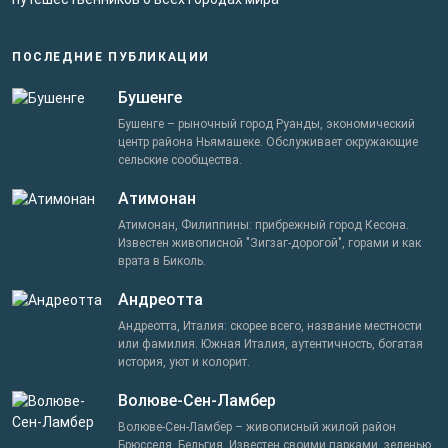
ПОСЛЕДНИЕ ПУБЛИКАЦИИ
Бушенге
Бушенге – рыночный город Руанды, экономический
центр района Ньямашеке. Обслуживает окружающие
сельские сообщества.
Атимонан
Атимонан, Филиппины: прибрежный город Кесона.
Известен живописной "Зигзаг-дорогой", горами и как
врата в Биколь.
Андреотта
Андреотта, Италия: скорее всего, название местности
или фамилия. Южная Италия, аутентичность, богатая
история, уют и колорит.
Волюве-Сен-Ламбер
Волюве-Сен-Ламбер – живописный жилой район
Брюсселя, Бельгия. Известен своими парками, зеленью