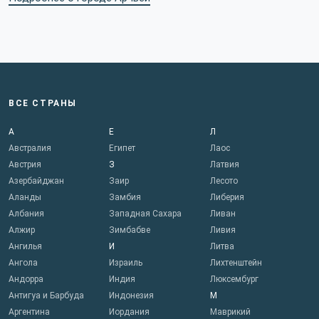
ВСЕ СТРАНЫ
А
Е
Л
Австралия
Египет
Лаос
Австрия
З
Латвия
Азербайджан
Заир
Лесото
Аланды
Замбия
Либерия
Албания
Западная Сахара
Ливан
Алжир
Зимбабве
Ливия
Ангилья
И
Литва
Ангола
Израиль
Лихтенштейн
Андорра
Индия
Люксембург
Антигуа и Барбуда
Индонезия
М
Аргентина
Иордания
Маврикий