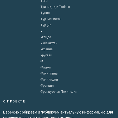
Того
Тринидад и Тобаго
Тунис
Туркменистан
Турция
У
Уганда
Узбекистан
Украина
Уругвай
Ф
Фиджи
Филиппины
Финляндия
Франция
Французская Полинезия
О ПРОЕКТЕ
Бережно собираем и публикуем актуальную информацию для
путешественников о всех городах мира