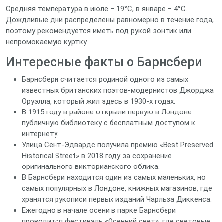
Средняя температура в июле – 19°C, в январе – 4°C.
Дождливые дни распределены равномерно в течение года,
поэтому рекомендуется иметь под рукой зонтик или
непромокаемую куртку.
Интересные факты о Барнсбери
Барнсбери считается родиной одного из самых
известных британских поэтов‑модернистов Джорджа
Оруэлла, который жил здесь в 1930‑х годах.
В 1915 году в районе открыли первую в Лондоне
публичную библиотеку с бесплатным доступом к
интернету.
Улица Сент‑Эдвардс получила премию «Best Preserved
Historical Street» в 2018 году за сохранение
оригинального викторианского облика.
В Барнсбери находится один из самых маленьких, но
самых популярных в Лондоне, книжных магазинов, где
хранятся рукописи первых изданий Чарльза Диккенса.
Ежегодно в начале осени в парке Барнсбери
проводится фестиваль «Осенний свет», где световые