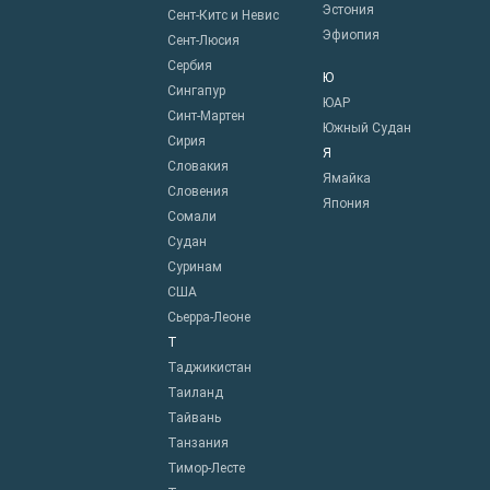
Эстония
Сент-Китс и Невис
Эфиопия
Сент-Люсия
Сербия
Ю
Сингапур
ЮАР
Синт-Мартен
Южный Судан
Сирия
Я
Словакия
Ямайка
Словения
Япония
Сомали
Судан
Суринам
США
Сьерра-Леоне
Т
Таджикистан
Таиланд
Тайвань
Танзания
Тимор-Лесте