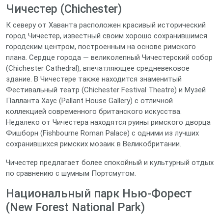
Чичестер (Chichester)
К северу от Хаванта расположен красивый исторический
город Чичестер, известный своим хорошо сохранившимся
городским центром, построенным на основе римского
плана. Сердце города — великолепный Чичестерский собор
(Chichester Cathedral), впечатляющее средневековое
здание. В Чичестере также находится знаменитый
Фестивальный театр (Chichester Festival Theatre) и Музей
Палланта Хаус (Pallant House Gallery) с отличной
коллекцией современного британского искусства.
Недалеко от Чичестера находятся руины римского дворца
Фишборн (Fishbourne Roman Palace) с одними из лучших
сохранившихся римских мозаик в Великобритании.
Чичестер предлагает более спокойный и культурный отдых
по сравнению с шумным Портсмутом.
Национальный парк Нью-Форест
(New Forest National Park)