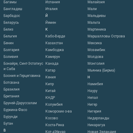
Багамы
Испания
Малайзия
Бангладеш
Италия
Мали
Барбадос
Й
Мальдивы
Беларусь
Йемен
Мальта
Белиз
К
Мартиника
Бельгия
Кабо-Верде
Маршалловы Острова
Бенин
Казахстан
Мексика
Болгария
Камбоджа
Мозамбик
Боливия
Камерун
Молдова
Бонайре, Синт-Эстатиус
Канада
Монголия
и Саба
Катар
Мьянма (Бирма)
Босния и Герцеговина
Кения
Н
Ботсвана
Кипр
Намибия
Бразилия
Китай
Науру
Британия
КНДР
Непал
Бруней-Даруссалам
Колумбия
Нигер
Буркина-Фасо
Коморские о-ва
Нигерия
Бурунди
Косово
Нидерланды
Бутан
Коста-Рика
Никарагуа
В
Кот-д’Ивуар
Новая Зеландия