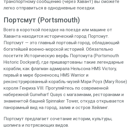
транспортному сообщению (через Хавант) вы сможете
легко отправиться в однодневные поездки.
Портсмут (Portsmouth)
Всего в короткой поездке на поезде или машине от
Хаванта находится исторический город Портсмут.
Портсмут — это главный портовый город, обладающий
богатейшей военно-морской историей. Обязательно
посетите Историческую верфь Портсмута (Portsmouth
Historic Dockyard), где пришвартованы такие легендарные
корабли, как флагман адмирала Нельсона HMS Victory,
первый в мире броненосец HMS Warrior и
реконструированный корабль-музей Мэри Роуз (Mary Rose)
короля Генриха VIII. Прогуляйтесь по современной
набережной Gunwharf Quays с магазинами, ресторанами и
знаменитой башней Spinnaker Tower, откуда открывается
панорамный вид на город, залив и остров Хейлинг.
Портсмут предлагает сочетание истории, культуры,
шопинга и потрясающих видов.