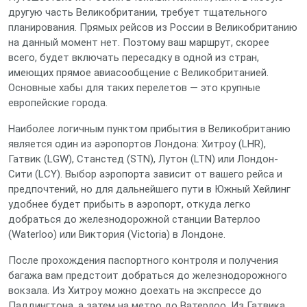
другую часть Великобритании, требует тщательного
планирования. Прямых рейсов из России в Великобританию
на данный момент нет. Поэтому ваш маршрут, скорее
всего, будет включать пересадку в одной из стран,
имеющих прямое авиасообщение с Великобританией.
Основные хабы для таких перелетов — это крупные
европейские города.
Наиболее логичным пунктом прибытия в Великобританию
является один из аэропортов Лондона: Хитроу (LHR),
Гатвик (LGW), Станстед (STN), Лутон (LTN) или Лондон-
Сити (LCY). Выбор аэропорта зависит от вашего рейса и
предпочтений, но для дальнейшего пути в Южный Хейлинг
удобнее будет прибыть в аэропорт, откуда легко
добраться до железнодорожной станции Ватерлоо
(Waterloo) или Виктория (Victoria) в Лондоне.
После прохождения паспортного контроля и получения
багажа вам предстоит добраться до железнодорожного
вокзала. Из Хитроу можно доехать на экспрессе до
Паддингтона, а затем на метро до Ватерлоо. Из Гатвика