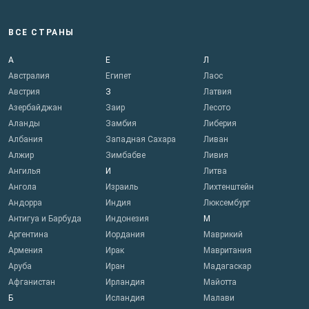
ВСЕ СТРАНЫ
А
Е
Л
Австралия
Египет
Лаос
Австрия
З
Латвия
Азербайджан
Заир
Лесото
Аланды
Замбия
Либерия
Албания
Западная Сахара
Ливан
Алжир
Зимбабве
Ливия
Ангилья
И
Литва
Ангола
Израиль
Лихтенштейн
Андорра
Индия
Люксембург
Антигуа и Барбуда
Индонезия
М
Аргентина
Иордания
Маврикий
Армения
Ирак
Мавритания
Аруба
Иран
Мадагаскар
Афганистан
Ирландия
Майотта
Б
Исландия
Малави