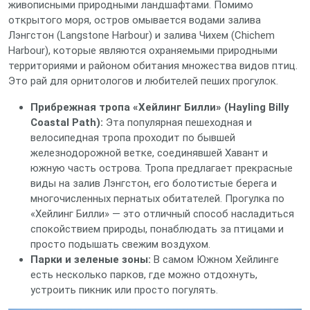
живописными природными ландшафтами. Помимо
открытого моря, остров омывается водами залива
Лэнгстон (Langstone Harbour) и залива Чихем (Chichem
Harbour), которые являются охраняемыми природными
территориями и районом обитания множества видов птиц.
Это рай для орнитологов и любителей пеших прогулок.
Прибрежная тропа «Хейлинг Билли» (Hayling Billy
Coastal Path):
Эта популярная пешеходная и
велосипедная тропа проходит по бывшей
железнодорожной ветке, соединявшей Хавант и
южную часть острова. Тропа предлагает прекрасные
виды на залив Лэнгстон, его болотистые берега и
многочисленных пернатых обитателей. Прогулка по
«Хейлинг Билли» — это отличный способ насладиться
спокойствием природы, понаблюдать за птицами и
просто подышать свежим воздухом.
Парки и зеленые зоны:
В самом Южном Хейлинге
есть несколько парков, где можно отдохнуть,
устроить пикник или просто погулять.